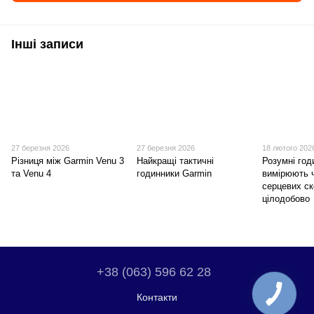
Інші записи
27 березня 2026
27 березня 2026
18 лютого 202
Різниця між Garmin Venu 3
Найкращі тактичні
Розумні год
та Venu 4
годинники Garmin
вимірюють 
серцевих с
цілодобово
+38 (063) 596 62 28
Контакти