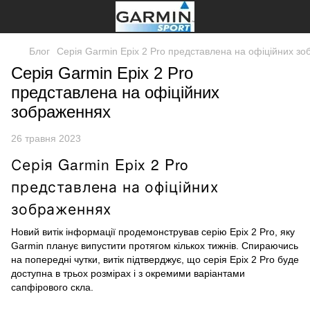
Блог
Серія Garmin Epix 2 Pro представлена ​​на офіційних з
Серія Garmin Epix 2 Pro
представлена ​​на офіційних
зображеннях
26 травня 2023
Серія Garmin Epix 2 Pro
представлена ​​на офіційних
зображеннях
Новий витік інформації продемонстрував серію Epix 2 Pro, яку
Garmin планує випустити протягом кількох тижнів. Спираючись
на попередні чутки, витік підтверджує, що серія Epix 2 Pro буде
доступна в трьох розмірах і з окремими варіантами
сапфірового скла.