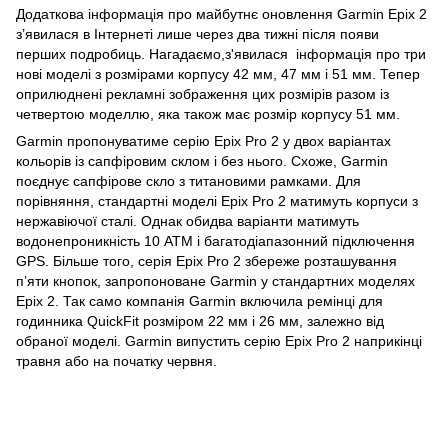
Додаткова інформація про майбутнє оновлення Garmin Epix 2
з’явилася в Інтернеті лише через два тижні після появи
перших подробиць. Нагадаємо,з'явилася інформація про три
нові моделі з розмірами корпусу 42 мм, 47 мм і 51 мм. Тепер
оприлюднені рекламні зображення цих розмірів разом із
четвертою моделлю, яка також має розмір корпусу 51 мм.
Garmin пропонуватиме серію Epix Pro 2 у двох варіантах
кольорів із сапфіровим склом і без нього. Схоже, Garmin
поєднує сапфірове скло з титановими рамками. Для
порівняння, стандартні моделі Epix Pro 2 матимуть корпуси з
нержавіючої сталі. Однак обидва варіанти матимуть
водонепроникність 10 ATM і багатодіапазонний підключення
GPS. Більше того, серія Epix Pro 2 збереже розташування
п’яти кнопок, запропоноване Garmin у стандартних моделях
Epix 2. Так само компанія Garmin включила ремінці для
годинника QuickFit розміром 22 мм і 26 мм, залежно від
обраної моделі. Garmin випустить серію Epix Pro 2 наприкінці
травня або на початку червня.