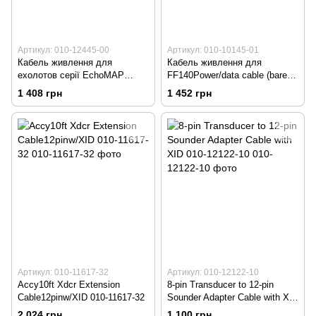
Артикул: 010-12445-00
Артикул: 010-10145-01
Кабель живлення для
Кабель живлення для
ехолотов серії EchoMAP
FF140Power/data cable (bare
Power/data cable (4 pin) 010-
wires) 010-10145-01
1 408 грн
1 452 грн
12445-00
Артикул: 010-11617-32
Артикул: 010-12122-10
Accy10ft Xdcr Extension
8-pin Transducer to 12-pin
Cable12pinw/XID 010-11617-32
Sounder Adapter Cable with XID
010-12122-10
2 024 грн
1 100 грн