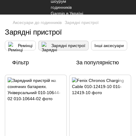
Аксесуари до годинників
Заряднi пристрої
Заряднi пристрої
Ремiнцi
Заряднi пристрої
Інші аксесуари
Фільтр
За популярністю