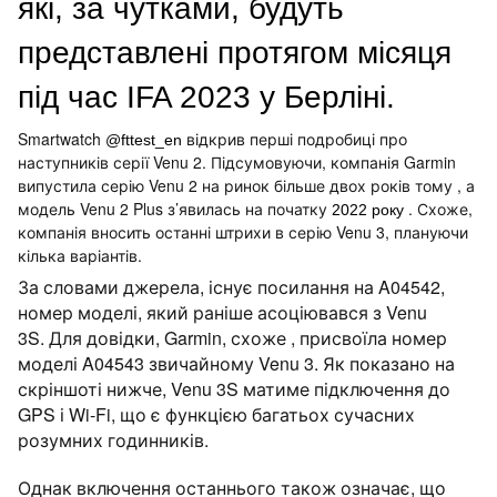
які, за чутками, будуть
представлені протягом місяця
під час IFA 2023 у Берліні.
Smartwatch
відкрив
перші подробиці про
@fttest_en
наступників серії Venu 2. Підсумовуючи, компанія Garmin
випустила серію Venu 2 на ринок більше двох років тому
, а
модель Venu 2 Plus з’явилась на початку
.
Схоже,
2022 року
компанія вносить останні штрихи в серію Venu 3, плануючи
кілька варіантів.
За словами джерела, існує посилання на A04542,
номер моделі, який раніше асоціювався з Venu
3S. Для довідки,
Garmin, схоже
, присвоїла номер
моделі A04543 звичайному Venu 3. Як показано на
скріншоті нижче, Venu 3S матиме підключення до
GPS і Wi-Fi, що є функцією багатьох сучасних
розумних годинників.
Однак включення останнього також означає, що