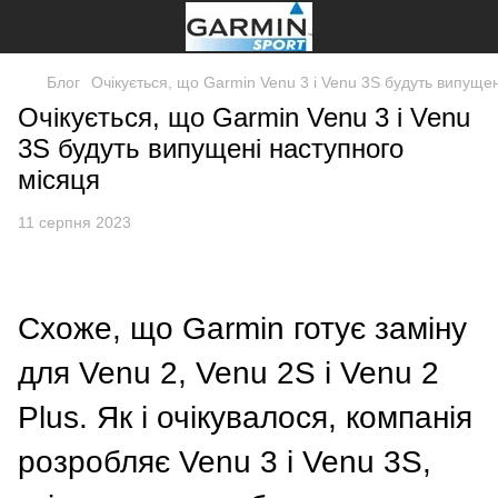
Блог
Очікується, що Garmin Venu 3 і Venu 3S будуть випущен
Очікується, що Garmin Venu 3 і Venu
3S будуть випущені наступного
місяця
11 серпня 2023
Схоже, що Garmin готує заміну
для Venu 2, Venu 2S і Venu 2
Plus. Як і очікувалося, компанія
розробляє Venu 3 і Venu 3S,