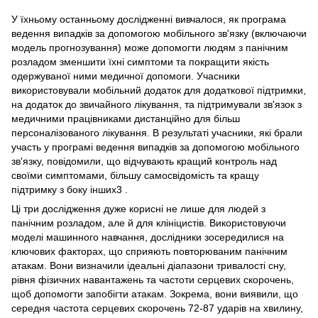
У їхньому останньому дослідженні вивчалося, як програма
ведення випадків за допомогою мобільного зв'язку (включаючи
модель прогнозування) може допомогти людям з панічним
розладом зменшити їхні симптоми та покращити якість
одержуваної ними медичної допомоги. Учасники
використовували мобільний додаток для додаткової підтримки,
на додаток до звичайного лікування, та підтримували зв'язок з
медичними працівниками дистанційно для більш
персоналізованого лікування. В результаті учасники, які брали
участь у програмі ведення випадків за допомогою мобільного
зв'язку, повідомили, що відчувають кращий контроль над
своїми симптомами, більшу самосвідомість та кращу
підтримку з боку інших3 .
Ці три дослідження дуже корисні не лише для людей з
панічним розладом, але й для клініцистів. Використовуючи
моделі машинного навчання, дослідники зосередилися на
ключових факторах, що сприяють повторюваним панічним
атакам. Вони визначили ідеальні діапазони тривалості сну,
рівня фізичних навантажень та частоти серцевих скорочень,
щоб допомогти запобігти атакам. Зокрема, вони виявили, що
середня частота серцевих скорочень 72-87 ударів на хвилину,