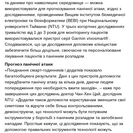
та даними про навколишнє середовище — можна
використовувати для прогнозування панічної атаки, згідно з
дослідженнями, проведеними Вищим інститутом біомедичної
електроніки та біоінформатики (BEBI) при Національному
університеті Тайваню (NTU). У трьох когортних дослідженнях
тривалістю від 1 до 3 років для моніторингу пацієнтів
використовувалися пристрої серії Garmin vívosmart® .
Сподіваємося, що це дослідження допоможе клініцистам
забезпечити більш доцільне, своєчасне та персоналізоване
лікування пацієнтів з панічним розладом.
Прогноз панічної атаки
«Поєднання смарт-годинників і додатків показало
багатообіцяючі результати. Дані з цих пристроїв допомогли
передбачити панічну атаку за кілька днів, даючи людям
попередження про необхідність вжити заходів», – каже про
завершення цих досліджень доктор Чан-Хен Цай, дослідник
NTU. «Додатки також допомогли користувачам зменшити свої
симптоми та відчути себе більш контрольованими,
демонструючи, що технології можуть бути потужним
інструментом у боротьбі з панічним розладом та запобіганні
нападам. Простіше кажучи, ці дослідження показують, що за
допомогою правильних інструментів технології можуть