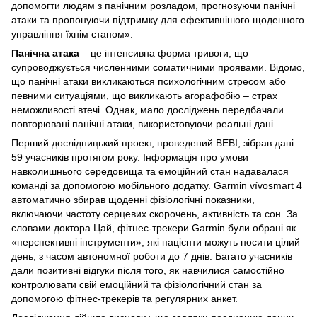
допомогти людям з панічним розладом, прогнозуючи панічні
атаки та пропонуючи підтримку для ефективнішого щоденного
управління їхнім станом».
Панічна атака
– це інтенсивна форма тривоги, що
супроводжується численними соматичними проявами. Відомо,
що панічні атаки викликаються психологічним стресом або
певними ситуаціями, що викликають агорафобію – страх
неможливості втечі. Однак, мало досліджень передбачали
повторювані панічні атаки, використовуючи реальні дані.
Перший дослідницький проект, проведений BEBI, зібрав дані
59 учасників протягом року. Інформація про умови
навколишнього середовища та емоційний стан надавалася
команді за допомогою мобільного додатку. Garmin vívosmart 4
автоматично збирав щоденні фізіологічні показники,
включаючи частоту серцевих скорочень, активність та сон. За
словами доктора Цай, фітнес-трекери Garmin були обрані як
«перспективні інструменти», які пацієнти можуть носити цілий
день, з часом автономної роботи до 7 днів. Багато учасників
дали позитивні відгуки після того, як навчилися самостійно
контролювати свій емоційний та фізіологічний стан за
допомогою фітнес-трекерів та регулярних анкет.