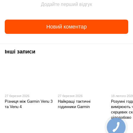
Додайте перший відгук
Новий коментар
Інші записи
27 березня 2026
27 березня 2026
18 лютого 202
Різниця між Garmin Venu 3
Найкращі тактичні
Розумні год
та Venu 4
годинники Garmin
вимірюють 
серцевих с
цілодобово