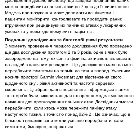
Дослідження дійшло висновку, що завдяки поєднанню даних
можна передбачити панічні атаки до 7 днів до їх виникнення.
Модель прогнозування може допомогти клініцистам і
пацієнтам моніторити, контролювати та проводити раннє
втручання при рецидивуючих панічних атаках у лікарняних
умовах та у повсякденному житті пацієнтів .
Подальші дослідження та багатообіцяючі результати
З моменту проведення першого дослідження було проведено
ще два дослідження протягом 2 та 3 років, одне з яких було
зосереджено на тому, як сон та фізична активність впливають
на людей з панічним розладом . Це дослідження мало на меті
передбачити симптоми на термін до тижня вперед. Учасники
носили пристрої Garmin vívosmart для відстеження свого
щоденного сну , рівня активності та частоти серцевих
скорочень . Ці зібрані дані в поєднанні з інформацією з анкет
та інтерв'ю були використані для створення моделі машинного
навчання для прогнозування панічних атак. Дослідники змогли
передбачити, коли хтось може пережити панічну атаку
наступного тижня, з точністю понад 92% 2 . Це означає, що в
більшості випадків вони могли успішно передбачити, коли
симптоми, ймовірно, погіршаться.