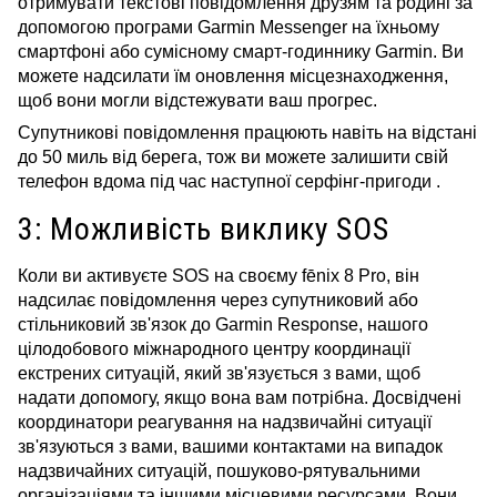
отримувати текстові повідомлення друзям та родині за
допомогою програми Garmin Messenger на їхньому
смартфоні або сумісному смарт-годиннику Garmin. Ви
можете надсилати їм оновлення місцезнаходження,
щоб вони могли відстежувати ваш прогрес.
Супутникові повідомлення працюють навіть на відстані
до 50 миль від берега, тож ви можете залишити свій
телефон вдома під час наступної серфінг-пригоди .
3: Можливість виклику SOS
Коли ви активуєте SOS на своєму fēnix 8 Pro, він
надсилає повідомлення через супутниковий або
стільниковий зв'язок до Garmin Response,
нашого
цілодобового міжнародного центру координації
екстрених ситуацій, який зв'язується з вами, щоб
надати допомогу, якщо вона вам потрібна. Досвідчені
координатори реагування на надзвичайні ситуації
зв'язуються з вами, вашими контактами на випадок
надзвичайних ситуацій, пошуково-рятувальними
організаціями та іншими місцевими ресурсами. Вони