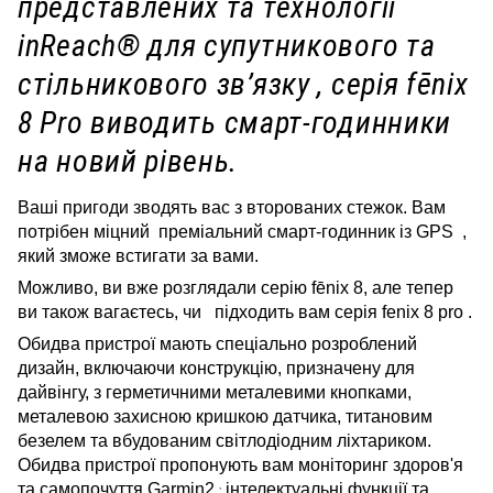
представлених та технології
inReach® для супутникового та
стільникового зв’язку , серія fēnix
8
Pro виводить смарт-годинники
на новий рівень.
Ваші пригоди зводять вас з второваних стежок. Вам
потрібен міцний
преміальний смарт-годинник із GPS
,
який зможе встигати за вами.
Можливо, ви вже розглядали серію fēnix 8, але тепер
ви також вагаєтесь, чи
підходить вам серія
fenix 8 pro .
Обидва пристрої мають спеціально розроблений
дизайн, включаючи конструкцію, призначену для
дайвінгу, з герметичними металевими кнопками,
металевою захисною кришкою датчика, титановим
безелем та вбудованим світлодіодним ліхтариком.
Обидва пристрої пропонують вам моніторинг здоров'я
,
та самопочуття Garmin2
інтелектуальні функції та