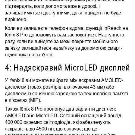
підтвердять, коли допомога вже в дорозі, і
залишатимуться доступними, доки інцидент не буде
вирішено.
Коли ви залишаєте телефон вдома, функції inReach на
fēnix 8 Pro допоможуть вам заспокоїтися. Наступного
разу, коли ви вийдете за межі покриття мобільного
зв'язку, залишайтеся на зв'язку за допомогою смарт-
годинника на зап'ясті.
4: Надяскравий MicroLED дисплей
У fenix 8
ви можете вибрати між яскравим AMOLED-
дисплеєм (трьох розмірів, включаючи 43 мм) або
дисплеєм із сонячною зарядкою та технологією пам'яті
в пікселях (MIP).
Також fēnix 8 Pro пропонує два варіанти дисплея:
AMOLED або MicroLED. Останній оснащений понад
400 000 окремих світлодіодів, які забезпечують
яскравість до 4500 ніт, що означає, що це