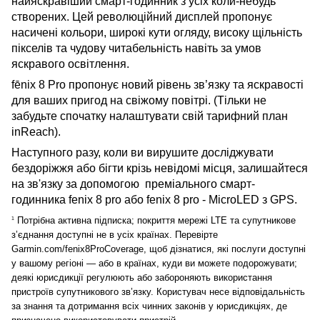
найяскравіший смарт-годинник з усіх коли-небудь
створених. Цей революційний дисплей пропонує
насичені кольори, широкі кути огляду, високу щільність
пікселів та чудову читабельність навіть за умов
яскравого освітлення.
fēnix 8 Pro пропонує новий рівень зв’язку та яскравості
для ваших пригод на свіжому повітрі. (Тільки не
забудьте спочатку налаштувати свій тарифний план
inReach
).
Наступного разу, коли ви вирушите досліджувати
бездоріжжя або бігти крізь невідомі місця, залишайтеся
на зв'язку за допомогою преміального смарт-
годинника fenix 8 pro
або fenix 8 pro - MicroLED
з GPS.
Потрібна активна підписка; покриття мережі LTE та супутникове
1
з’єднання доступні не в усіх країнах. Перевірте
Garmin.com/fenix8ProCoverage, щоб дізнатися, які послуги доступні
у вашому регіоні — або в країнах, куди ви можете подорожувати;
деякі юрисдикції регулюють або забороняють використання
пристроїв супутникового зв’язку. Користувач несе відповідальність
за знання та дотримання всіх чинних законів у юрисдикціях, де