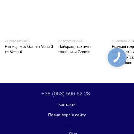
27 березня 2026
27 березня 2026
18 лютого 202
Різниця між Garmin Venu 3
Найкращі тактичні
Розумні год
та Venu 4
годинники Garmin
вимірюють 
серцевих с
цілодобово
+38 (063) 596 62 28
Контакти
Повна версія сайту
© 2026