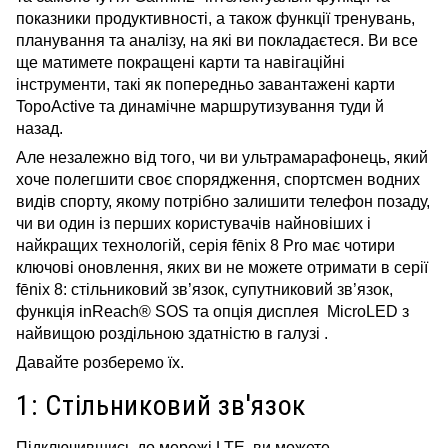
показники продуктивності, а також функції тренувань,
планування та аналізу, на які ви покладаєтеся. Ви все
ще матимете покращені карти та навігаційні
інструменти, такі як попередньо завантажені карти
TopoActive та динамічне маршрутизування туди й
назад.
Але незалежно від того, чи ви ультрамарафонець, який
хоче полегшити своє спорядження, спортсмен водних
видів спорту, якому потрібно залишити телефон позаду,
чи ви один із перших користувачів найновіших і
найкращих технологій, серія fēnix 8 Pro має чотири
ключові оновлення, яких ви не можете отримати в серії
fēnix 8: стільниковий зв’язок, супутниковий зв’язок,
функція inReach® SOS та опція дисплея M
icroLED
з
найвищою роздільною здатністю в галузі .
Давайте розберемо їх.
1: Стільниковий зв'язок
Підключившись до мережі LTE, ви можете