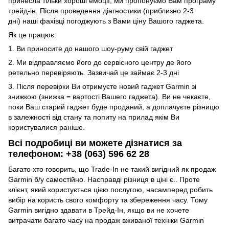
принесла тільки хороші емоції, ми пропонуємо Вам програму
трейд-ін. Після проведення діагностики (приблизно 2-3
дні) наші фахівці погоджують з Вами ціну Вашого гаджета.
Як це працює:
1. Ви приносите до нашого шоу-руму свій гаджет
2. Ми відправляємо його до сервісного центру де його
ретельно перевіряють. Зазвичай це займає 2-3 дні
3. Після перевірки Ви отримуєте новий гаджет Garmin зі
знижкою (знижка = вартості Вашего гаджета). Ви не чекаєте,
поки Ваш старий гаджет буде проданий, а доплачуєте різницю
в залежності від стану та попиту на прилад якім Ви
користувалися раніше.
Всі подробиці ви можете дізнатися за
телефоном: +38 (063) 596 62 28
Багато хто говорить, що Trade-In не такий вигідний як продаж
Garmin б/у самостійно. Насправді різниця в ціні є.. Проте
клієнт, який користується цією послугою, насамперед робить
вибір на користь свого комфорту та збереження часу. Тому
Garmin вигідно здавати в Трейд-Ін, якщо ви не хочете
витрачати багато часу на продаж вживаної техніки Garmin