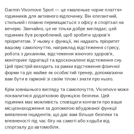
Garmin Vivomove Sport — це «маленьке чорне плаття»
годинників для активного відпочинку.
Він елегантний,
стильний і плавно переміщається з офісу в спортзал на
вечерю.
Звичайно, це не тільки добре виглядає;
цей
годинник був розроблений, щоб зробити здоров'я
пріоритетом.
У ньому є функції, які надають пріоритет
вашому самопочуттю, наприклад відстеження стресу,
робота з диханням, відстеження жіночого здоров’я,
моніторинг гідратації та вдосконалене відстеження сну.
Цей пристрій виходить за рамки відстеження фізичної
форми та діє майже як особистий тренер, допомагаючи
вам бути в гармонії зі своїм тілом і знати про нього.
Крім зовнішнього вигляду та самопочуття, Vivomove може
похвалитися додатковою функцією безпеки.
Цей
годинник має можливість сповіщати контакти про ваше
місцезнаходження за допомогою вбудованої функції
виявлення інцидентів, що дає вам більше безпеки та
впевненості під час бігу на самоті або ходьби від
спортзалу до автомобіля.