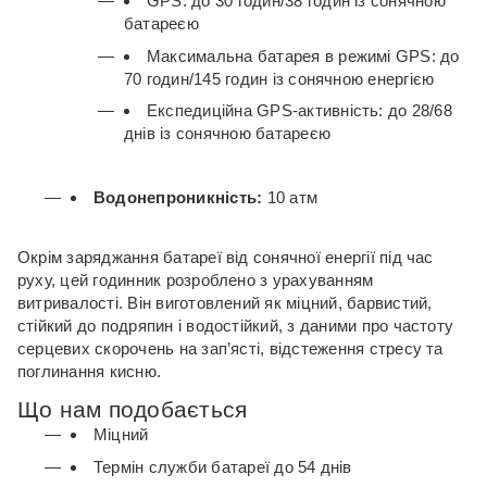
GPS: до 30 годин/38 годин із сонячною
батареєю
Максимальна батарея в режимі GPS: до
70 годин/145 годин із сонячною енергією
Експедиційна GPS-активність: до 28/68
днів із сонячною батареєю
Водонепроникність:
10 атм
Окрім заряджання батареї від сонячної енергії під час
руху, цей годинник розроблено з урахуванням
витривалості.
Він виготовлений як міцний, барвистий,
стійкий до подряпин і водостійкий, з даними про частоту
серцевих скорочень на зап’ясті, відстеження стресу та
поглинання кисню.
Що нам подобається
Міцний
Термін служби батареї до 54 днів