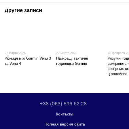
Другие записи
27 марта 2026
27 марта 2026
18 февраля 2
Різниця між Garmin Venu 3
Найкращі тактичні
Розумні год
та Venu 4
годинники Garmin
вимірюють 
серцевих с
цілодобово
+38 (063) 596 62 28
Контакты
Полная версия сайта