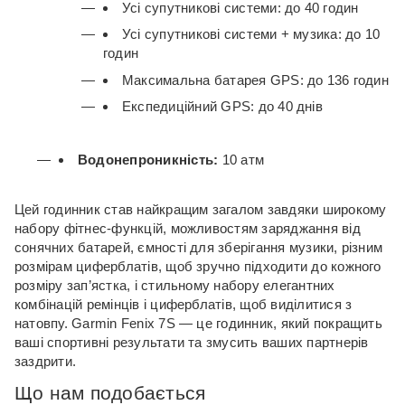
Усі супутникові системи: до 40 годин
Усі супутникові системи + музика: до 10
годин
Максимальна батарея GPS: до 136 годин
Експедиційний GPS: до 40 днів
Водонепроникність:
10 атм
Цей годинник став найкращим загалом завдяки широкому
набору фітнес-функцій, можливостям заряджання від
сонячних батарей, ємності для зберігання музики, різним
розмірам циферблатів, щоб зручно підходити до кожного
розміру зап’ястка, і стильному набору елегантних
комбінацій ремінців і циферблатів, щоб виділитися з
натовпу.
Garmin Fenix ​​7S — це годинник, який покращить
ваші спортивні результати та змусить ваших партнерів
заздрити.
Що нам подобається