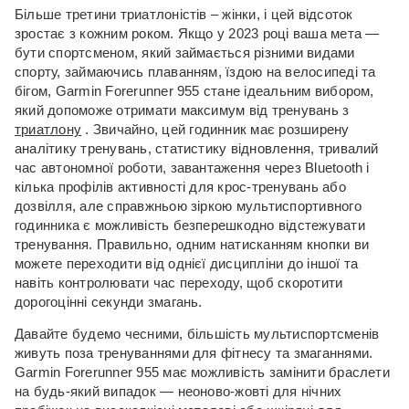
Більше третини триатлоністів – жінки, і цей відсоток
зростає з кожним роком.
Якщо у 2023 році ваша мета —
бути спортсменом, який займається різними видами
спорту, займаючись плаванням, їздою на велосипеді та
бігом, Garmin Forerunner 955 стане ідеальним вибором,
який допоможе отримати максимум від тренувань з
триатлону
.
Звичайно, цей годинник має розширену
аналітику тренувань, статистику відновлення, тривалий
час автономної роботи, завантаження через Bluetooth і
кілька профілів активності для крос-тренувань або
дозвілля, але справжньою зіркою мультиспортивного
годинника є можливість безперешкодно відстежувати
тренування.
Правильно, одним натисканням кнопки ви
можете переходити від однієї дисципліни до іншої та
навіть контролювати час переходу, щоб скоротити
дорогоцінні секунди змагань.
Давайте будемо чесними, більшість мультиспортсменів
живуть поза тренуваннями для фітнесу та змаганнями.
Garmin Forerunner 955 має можливість замінити браслети
на будь-який випадок — неоново-жовті для нічних