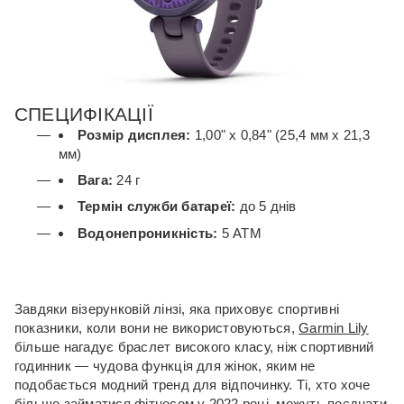
СПЕЦИФІКАЦІЇ
Розмір дисплея:
1,00" x 0,84" (25,4 мм x 21,3
мм)
Вага:
24 г
Термін служби батареї:
до 5 днів
Водонепроникність:
5 АТМ
Завдяки візерунковій лінзі, яка приховує спортивні
показники, коли вони не використовуються,
Garmin Lily
більше нагадує браслет високого класу, ніж спортивний
годинник — чудова функція для жінок, яким не
подобається модний тренд для відпочинку.
Ті, хто хоче
більше займатися фітнесом у 2022 році, можуть поєднати