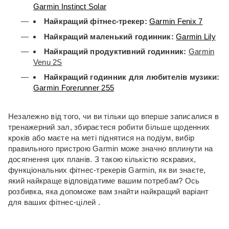
Garmin Instinct Solar
Найкращий фітнес-трекер:
Garmin Fenix ​​7
Найкращий маленький годинник:
Garmin Lily
Найкращий продуктивний годинник:
Garmin
Venu 2S
Найкращий годинник для любителів музики:
Garmin Forerunner 255
Незалежно від того, чи ви тільки що вперше записалися в
тренажерний зал, збираєтеся робити більше щоденних
кроків або маєте на меті піднятися на подіум, вибір
правильного пристрою Garmin може значно вплинути на
досягнення цих планів. З такою кількістю яскравих,
функціональних фітнес-трекерів Garmin, як ви знаєте,
який найкраще відповідатиме вашим потребам?
Ось
розбивка, яка допоможе вам знайти найкращий варіант
для ваших фітнес-цілей .