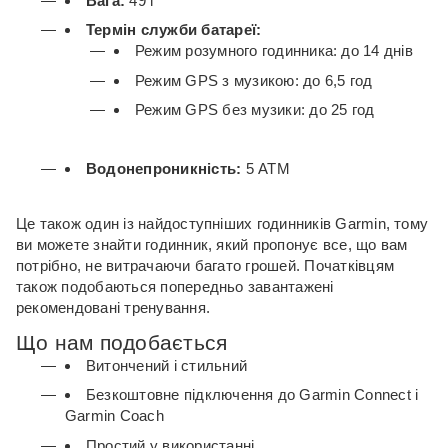
Вага:
49 г
Термін служби батареї:
Режим розумного годинника: до 14 днів
Режим GPS з музикою: до 6,5 год
Режим GPS без музики: до 25 год
Водонепроникність:
5 АТМ
Це також один із найдоступніших годинників Garmin, тому
ви можете знайти годинник, який пропонує все, що вам
потрібно, не витрачаючи багато грошей.
Початківцям
також подобаються попередньо завантажені
рекомендовані тренування.
Що нам подобається
Витончений і стильний
Безкоштовне підключення до Garmin Connect і
Garmin Coach
Простий у використанні