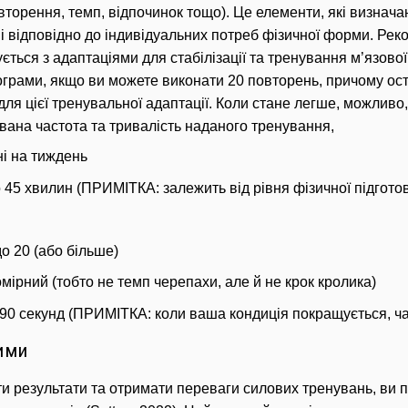
овторення, темп, відпочинок тощо).
Це елементи, які визнача
і відповідно до індивідуальних потреб фізичної форми.
Реко
ується з адаптаціями для стабілізації та тренування м’язово
грами, якщо ви можете виконати 20 повторень, причому оста
ля цієї тренувальної адаптації.
Коли стане легше, можливо, 
ана частота та тривалість наданого тренування,
ні на тиждень
о 45 хвилин (ПРИМІТКА: залежить від рівня фізичної підготовк
о 20 (або більше)
мірний (тобто не темп черепахи, але й не крок кролика)
о 90 секунд (ПРИМІТКА: коли ваша кондиція покращується, ч
ими
и результати та отримати переваги силових тренувань, ви 