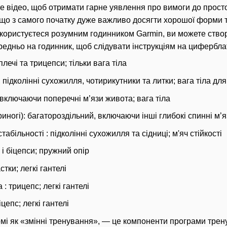
е відео, щоб отримати гарне уявлення про вимоги до просто
що з самого початку дуже важливо досягти хорошої форми т
 користуєтеся розумним годинником Garmin, ви можете ство
редньо на годинник, щоб слідувати інструкціям на цифербла
плечі та трицепси;
тільки вага тіла
, підколінні сухожилля, чотирикутники та литки;
вага тіла для
, включаючи поперечні м’язи живота;
вага тіла
иногі): багатороздільний, включаючи інші глибокі спинні м’
табільності : підколінні сухожилля та сідниці;
м'яч стійкості
 і біцепси;
пружний опір
астки;
легкі гантелі
 : трицепс;
легкі гантелі
іцепс;
легкі гантелі
домі як «змінні тренування», — це компоненти програми трен