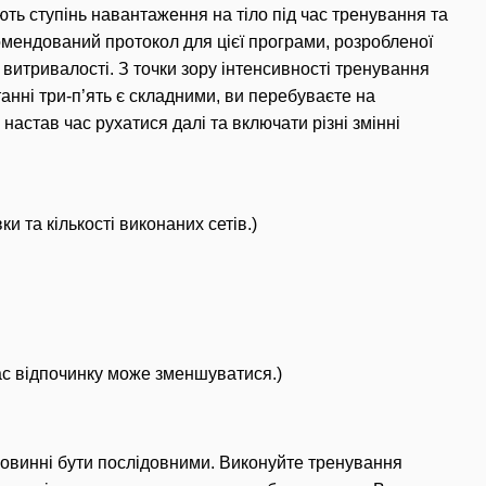
ють ступінь навантаження на тіло під час тренування та
мендований протокол для цієї програми, розробленої
ї витривалості.
З точки зору інтенсивності тренування
нні три-п’ять є складними, ви перебуваєте на
настав час рухатися далі та включати різні змінні
и та кількості виконаних сетів.)
ас відпочинку може зменшуватися.)
повинні бути послідовними.
Виконуйте тренування