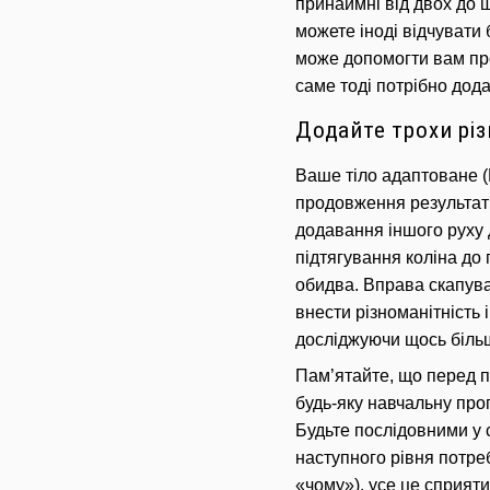
принаймні від двох до ш
можете іноді відчувати 
може допомогти вам п
саме тоді потрібно дода
Додайте трохи різ
Ваше тіло адаптоване (M
продовження результат
додавання іншого руху 
підтягування коліна до 
обидва.
Вправа скапува
внести різноманітність 
досліджуючи щось більш
Пам’ятайте, що перед п
будь-яку навчальну про
Будьте послідовними у с
наступного рівня потре
«чому»), усе це сприят