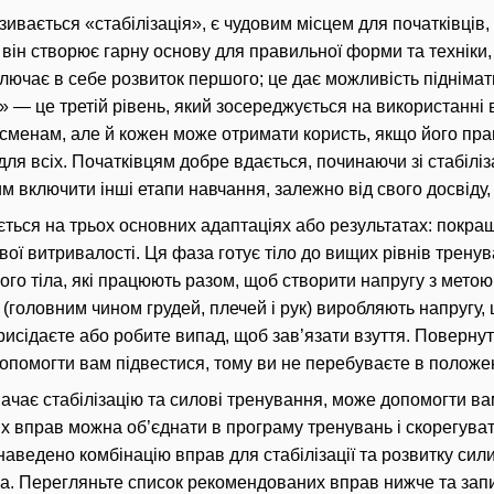
зивається «стабілізація», є чудовим місцем для початківці
 він створює гарну основу для правильної форми та техніки
ключає в себе розвиток першого;
це дає можливість піднімат
» — це третій рівень, який зосереджується на використанні
сменам, але й кожен може отримати користь, якщо його пр
для всіх.
Початківцям добре вдається, починаючи зі стабіліз
м включити інші етапи навчання, залежно від свого досвіду,
ється на трьох основних адаптаціях або результатах: покращ
вої витривалості.
Ця фаза готує тіло до вищих рівнів трену
ого тіла, які працюють разом, щоб створити напругу з мето
 (головним чином грудей, плечей і рук) виробляють напругу
рисідаєте або робите випад, щоб зав’язати взуття.
Повернути
опомогти вам підвестися, тому ви не перебуваєте в положен
начає стабілізацію та силові тренування, може допомогти в
вих вправ можна об’єднати в програму тренувань і скорегува
аведено комбінацію вправ для стабілізації та розвитку сили
ма.
Перегляньте список рекомендованих вправ нижче та запиш