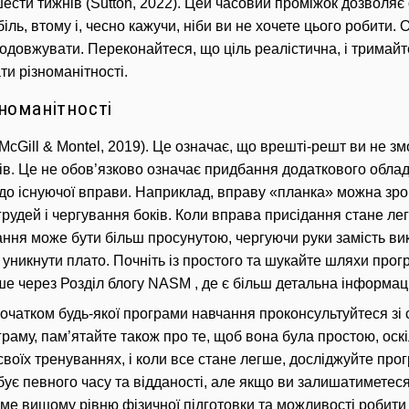
ести тижнів (Sutton, 2022).
Цей часовий проміжок дозволяє 
біль, втому і, чесно кажучи, ніби ви не хочете цього робити.
О
родовжувати.
Переконайтеся, що ціль реалістична, і тримайте
ти різноманітності.
номанітності
cGill & Montel, 2019).
Це означає, що врешті-решт ви не зм
ів.
Це не обов’язково означає придбання додаткового облад
до існуючої вправи.
Наприклад, вправу «планка» можна зроб
грудей і чергування боків.
Коли вправа присідання стане ле
ння може бути більш просунутою, чергуючи руки замість ви
і уникнути плато.
Почніть із простого та шукайте шляхи пр
е через Розділ блогу NASM , де є більш детальна інформац
очатком будь-якої програми навчання проконсультуйтеся зі 
граму, пам’ятайте також про те, щоб вона була простою, оск
воїх тренуваннях, і коли все стане легше, досліджуйте прог
бує певного часу та відданості, але якщо ви залишатиметес
име вищому рівню фізичної підготовки та можливості робит