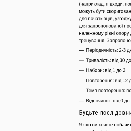
(наприклад, підходи, п
можуть бути скоригован
для початківців, узгодж
для запропонованої про
належному рівні опору д
тренування.
Запропонов
Періодичність: 2-3 д
Тривалість: від 30 д
Набори: від 1 до 3
Повторення: від 12 д
Темп повторення: по
Відпочинок: від 0 д
Будьте послідовн
Якщо ви хочете побачит