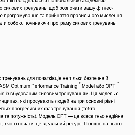
 Garmin об’єдналася з Національною академією
до силових тренувань, щоб розпочати вашу фітнес-
не програмування та прийняття правильного мислення
ати собою, починаючи програму силових тренувань:
тренувань для початківців не тільки безпечна й
®
™
ASM Optimum Performance Training
Model або OPT
min із вбудованим силовим тренуванням.
Ця модель є
инципах, які просувають людей на три основні рівні
ретних прогресивних фаз тренування (тобто
а та потужність).
Модель OPT — це всесвітньо надійна
, з чого почати, це ідеальний ресурс.
Пізніше на нього