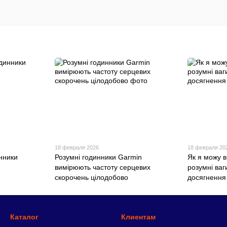
18 февраля 2026
18 февраля 20
нники
Розумні годинники Garmin
Як я можу 
вимірюють частоту серцевих
розумні ваг
скорочень цілодобово
досягнення 
Каталог
Клиентам