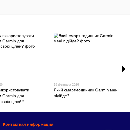
26
18 февраля 2026
використовувати
Який смарт-годинник Garmin мені
и Garmin для
підійде?
своїх цілей?
Контактная информация