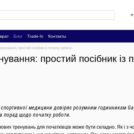
+
врат
Блог
Trade-In
Контакты
ренування: простий посібник із початку роботи
ування: простий посібник із 
 спортивної медицини довіряє розумним годинникам Gar
а порад щодо початку роботи.
ових тренувань для початківців може бути складно.
Як і з 