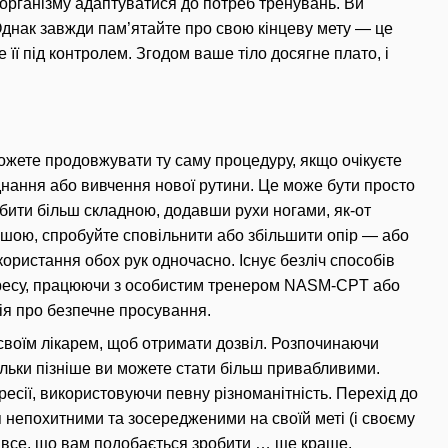
організму адаптуватися до потреб тренувань.
Ви
днак завжди пам’ятайте про свою кінцеву мету — це
 її під контролем.
Згодом ваше тіло досягне плато, і
ожете продовжувати ту саму процедуру, якщо очікуєте
нання або вивчення нової рутини.
Це може бути просто
ити більш складною, додавши рухи ногами, як-от
гшою, спробуйте сповільнити або збільшити опір — або
користання обох рук одночасно.
Існує безліч способів
огресу, працюючи з особистим тренером NASM-CPT або
ія про безпечне просування.
своїм лікарем, щоб отримати дозвіл.
Розпочинаючи
ільки пізніше ви можете стати більш привабливими.
ресії, використовуючи певну різноманітність.
Перехід до
я непохитними та зосередженими на своїй меті (і своєму
и все, що вам подобається зробити … ще краще.