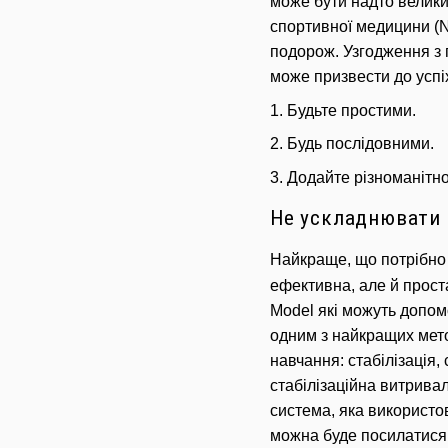
може бути надто велики
спортивної медицини (N
подорож.
Узгодження з
може призвести до успі
1. Будьте простими.
2. Будь послідовними.
3. Додайте різноманітно
Не ускладнювати
Найкраще, що потрібно 
ефективна, але й прост
Model які можуть допом
одним з найкращих метод
навчання: стабілізація, 
стабілізаційна витривал
система, яка використов
можна буде посилатися, 