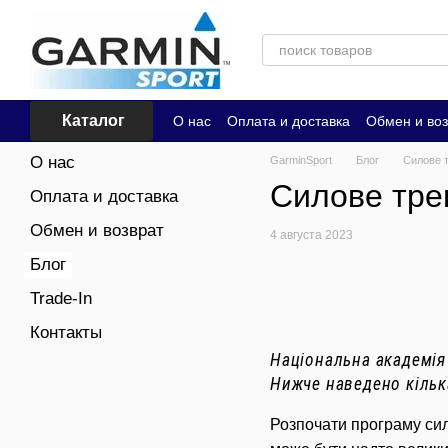
Перейти к основному контенту
Каталог
О нас
Оплата и доставка
Обмен и воз
О нас
GarminSport
Блог
Силове т
Силове трен
Оплата и доставка
Обмен и возврат
4 августа 2023
Блог
Trade-In
Контакты
Національна академія
Нижче наведено кільк
Розпочати програму сил