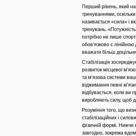
Перший рівень, який на
тренуваннями, оскільки
називається «сила» і в
тренувань.
«Потужність
потрібно не лише спорт
обов’язково є лінійною 
вважати більш доцільни
Стабілізація зосереджу
розвиток місцевої м’язо
та м’язова системи ваш
віджимання певні м’язи
відбувається, коли ви п
виробляють силу, щоб д
Розуміння того, що виз
стабілізаційних і сило
фізичній формі.
Нижче н
завгодно, зокрема вдо