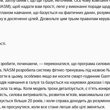
м, заплутаним і, що ще гірше, неточним.
Ось чому компанія
ASM), щоб надати вам прості, легкі у виконанні поради що
 планом навчання, що базується на фактичних даних, розум
ху в досягненні цілей.
Дозвольте цим трьом правилам керув
сті.
зробити, починаючи, — переконатися, що програма силових 
а.
NASM розробила систему фітнес-тренувань під назвою N
огти в цьому, особливо якщо ви носите смарт-годинник Gar
ів навчання в галузі та базується на наукових доказах і пр
сила та міць.
Коли модель трохи деталізується, є п’ять конк
ість, силова витривалість, розвиток м’язів, максимальна сил
ується більше 20 років, і коли справа доходить до розуміння
як просунутися, коли все стане легше або цілі зміняться.