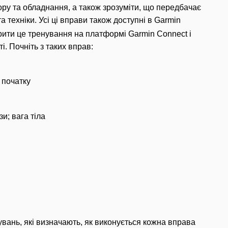
ру та обладнання, а також зрозуміти, що передбачає
а техніки.
Усі ці вправи також доступні в Garmin
рити це тренування на платформі Garmin Connect і
ті.
Почніть з таких вправ:
 початку
язи;
вага тіла
увань, які визначають, як виконується кожна вправа