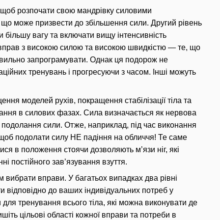
в, щоб розпочати свою мандрівку силовими
, що може призвести до збільшення сили.
Другий рівень
и більшу вагу та включати вищу інтенсивність
 вправ з високою силою та високою швидкістю — те, що
авильно запрограмувати.
Однак ця подорож не
аційних тренувань і прогресуючи з часом.
Інші можуть
ення моделей рухів, покращення стабілізації тіла та
вання в силових фазах.
Сила визначається як нервова
ю подолання сили.
Отже, наприклад, під час виконання
, щоб подолати силу НЕ падіння на обличчя!
Те саме
ся в положення стоячи дозволяють м’язи ніг, які
ні постійного зав’язування взуття.
ам вибрати вправи.
У багатьох випадках два рівні
ти відповідно до ваших індивідуальних потреб у
 для тренування всього тіла, які можна виконувати де
іть цільові області кожної вправи та потреби в