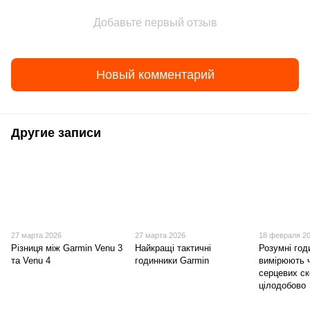
Добавьте первый отзыв
Новый комментарий
Другие записи
27 марта 2026
27 марта 2026
18 февраля 2
Різниця між Garmin Venu 3
Найкращі тактичні
Розумні год
та Venu 4
годинники Garmin
вимірюють 
серцевих с
цілодобово