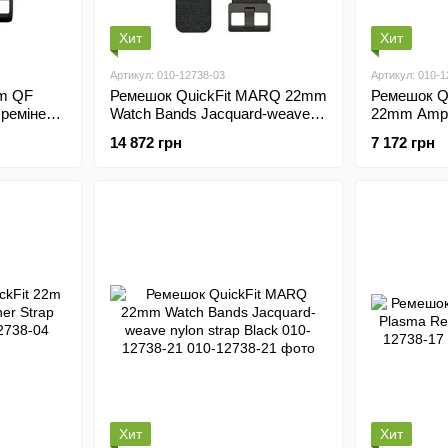
Хит
Хит
Артикул: 010-12738-03
Артикул: 010-1
mm QF
Ремешок QuickFit MARQ 22mm
Ремешок Q
d ремінець
Watch Bands Jacquard-weave
22mm Amp y
nylon strap Heathered black 010-
010-12738-
14 872 грн
7 172 грн
12738-03
Хит
Хит