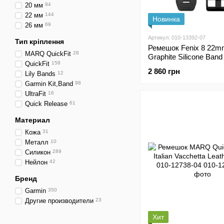
20 мм
94
22 мм
144
Новинка
26 мм
69
Артикул: 010-13392-07
Тип кріплення
Ремешок Fenix 8 22
MARQ QuickFit
28
Graphite Silicone Ban
QuickFit
158
010-13392-07
2 860 грн
Lily Bands
12
Garmin Kit,Band
98
UltraFit
16
Quick Release
61
Материал
Кожа
31
Металл
10
Силикон
289
Нейлон
42
Бренд
Garmin
350
Другие производители
23
Хит