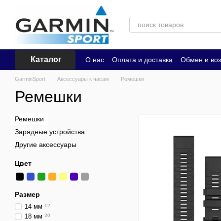
Перейти к основному контенту
Каталог
О нас
Оплата и доставка
Обмен и воз
GarminSport
Аксессуары к часам
Ремешки
Ремешки
Ремешки
Зарядные устройства
Другие аксессуары
Цвет
Размер
14 мм
12
18 мм
20