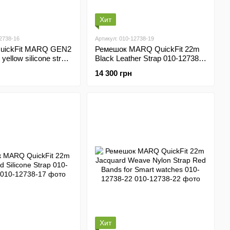
Хит
2738-16
Артикул: 010-12738-19
uickFit MARQ GEN2
Ремешок MARQ QuickFit 22m
ellow silicone strap
Black Leather Strap 010-12738-
16
19
14 300 грн
Хит