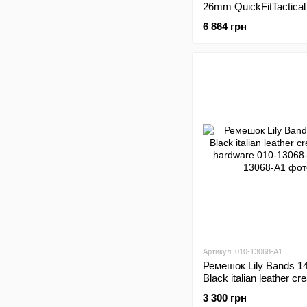
26mm QuickFitTactical
Nylon Band 010-13010
6 864 грн
Артикул: 010-13068-A1
Ремешок Lily Bands 
Black italian leather c
hardware 010-13068-A
3 300 грн