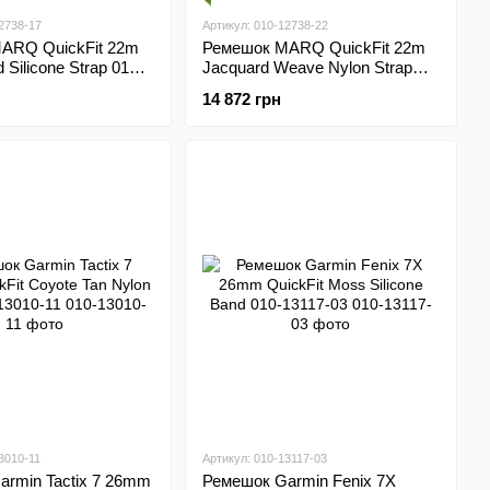
2738-17
Артикул: 010-12738-22
ARQ QuickFit 22m
Ремешок MARQ QuickFit 22m
Silicone Strap 010-
Jacquard Weave Nylon Strap
Red Bands for Smart watches
14 872 грн
010-12738-22
3010-11
Артикул: 010-13117-03
rmin Tactix 7 26mm
Ремешок Garmin Fenix 7X