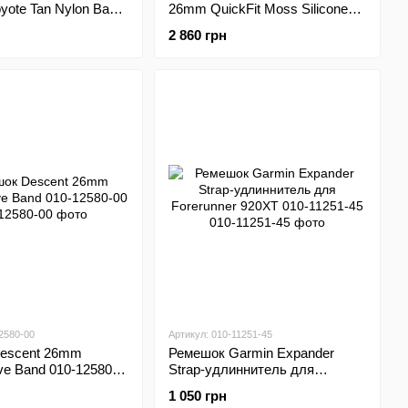
oyote Tan Nylon Band
26mm QuickFit Moss Silicone
11
Band 010-13117-03
2 860 грн
2580-00
Артикул: 010-11251-45
escent 26mm
Ремешок Garmin Expander
ive Band 010-12580-
Strap-удлиннитель для
Forerunner 920XT 010-11251-45
1 050 грн