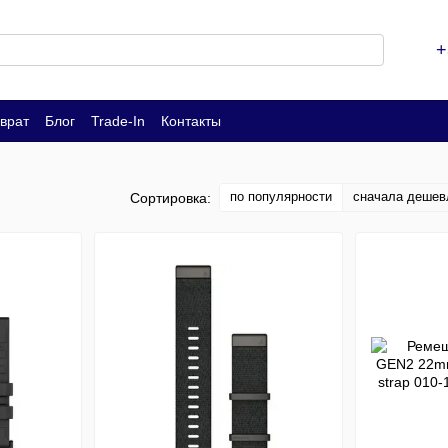
+
врат
Блог
Trade-In
Контакты
по популярности
сначала дешев
Сортировка: