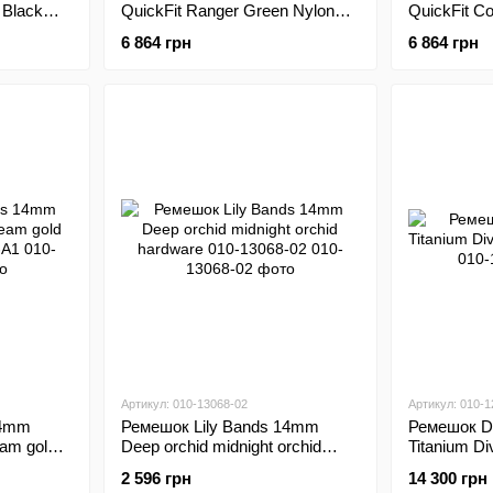
 Black
QuickFit Ranger Green Nylon
QuickFit C
-00
Band 010-13010-10
010-13010-
6 864 грн
6 864 грн
Артикул: 010-13068-02
Артикул: 010-1
14mm
Ремешок Lily Bands 14mm
Ремешок D
ream gold
Deep orchid midnight orchid
Titanium D
1
hardware 010-13068-02
00
2 596 грн
14 300 грн