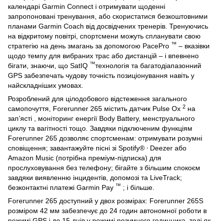
календарі Garmin Connect і отримувати щоденні
запропоновані тренування, або скористатися безкоштовними
планами Garmin Coach від досвідчених тренерів. Тренуючись
на відкритому повітрі, спортсмени можуть спланувати свою
™
стратегію на день змагань за допомогою PacePro
– вказівки
щодо темпу для вибраних трас або дистанцій – і впевнено
™
бігати, знаючи, що SatIQ
технологія та багатодіапазонний
GPS забезпечать чудову точність позиціонування навіть у
найскладніших умовах.
Розроблений для цілодобового відстеження загального
2
самопочуття, Forerunner 265 містить датчик Pulse Ox
на
зап’ясті , моніторинг енергії
Body Battery,
менструального
циклу та вагітності тощо.
Завдяки підключеним функціям
Forerunner 265 дозволяє спортсменам: отримувати розумні
,
сповіщення;
завантажуйте пісні зі Spotify®
Deezer або
Amazon Music (потрібна преміум-підписка) для
прослуховування без телефону;
бігайте з більшим спокоєм
завдяки виявленню інцидентів, допомозі та LiveTrack;
™
безконтактні платежі Garmin Pay
;
і більше.
Forerunner 265 доступний у двох розмірах: Forerunner 265S
розміром 42 мм забезпечує до 24 годин автономної роботи в
режимі GPS і до 15 днів у режимі розумного годинника, тоді як