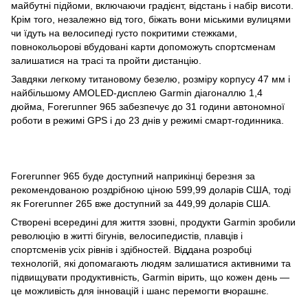
майбутні підйоми, включаючи градієнт, відстань і набір висоти.
Крім того, незалежно від того, біжать вони міськими вулицями
чи їдуть на велосипеді густо покритими стежками,
повнокольорові вбудовані карти допоможуть спортсменам
залишатися на трасі та пройти дистанцію.
Завдяки легкому титановому безелю, розміру корпусу 47 мм і
найбільшому AMOLED-дисплею Garmin діагоналлю 1,4
дюйма, Forerunner 965 забезпечує до 31 години автономної
роботи в режимі GPS і до 23 днів у режимі смарт-годинника.
Forerunner 965 буде доступний наприкінці березня за
рекомендованою роздрібною ціною 599,99 доларів США, тоді
як Forerunner 265 вже доступний за 449,99 доларів США.
Створені всередині для життя ззовні, продукти Garmin зробили
революцію в житті бігунів, велосипедистів, плавців і
спортсменів усіх рівнів і здібностей.
Віддана розробці
технологій, які допомагають людям залишатися активними та
підвищувати продуктивність, Garmin вірить, що кожен день —
це можливість для інновацій і шанс перемогти вчорашнє.