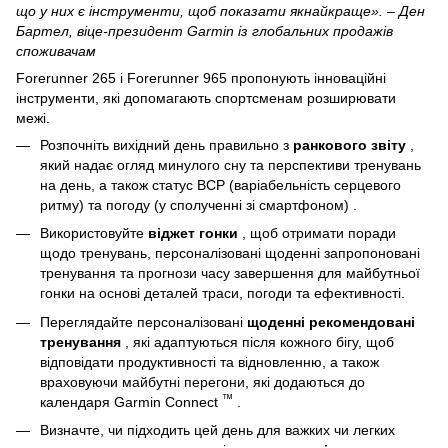
що у них є інструменти, щоб показати якнайкраще».
– Ден
Бартел, віце-президент Garmin із глобальних продажів
споживачам
Forerunner 265 і Forerunner 965 пропонують інноваційні
інструменти, які допомагають спортсменам розширювати
межі.
Розпочніть вихідний день правильно з
ранкового звіту
,
який надає огляд минулого сну та перспективи тренувань
на день, а також статус ВСР (варіабельність серцевого
ритму) та погоду (у сполученні зі смартфоном)
.
Використовуйте
віджет гонки
, щоб отримати поради
щодо тренувань, персоналізовані щоденні запропоновані
тренування та прогнози часу завершення для майбутньої
гонки на основі деталей траси, погоди та ефективності.
Переглядайте персоналізовані
щоденні рекомендовані
тренування
, які адаптуються після кожного бігу, щоб
відповідати продуктивності та відновленню, а також
враховуючи майбутні перегони, які додаються до
™
календаря Garmin Connect
.
Визначте, чи підходить цей день для важких чи легких