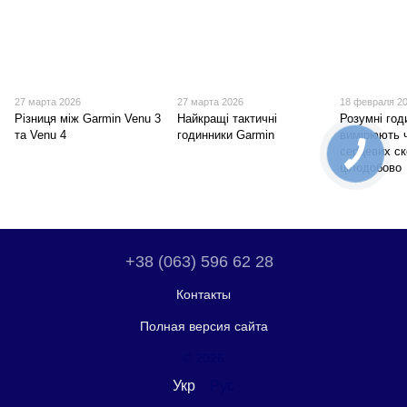
27 марта 2026
27 марта 2026
18 февраля 2
Різниця між Garmin Venu 3
Найкращі тактичні
Розумні год
та Venu 4
годинники Garmin
вимірюють 
серцевих с
цілодобово
+38 (063) 596 62 28
Контакты
Полная версия сайта
© 2026
Укр
Рус