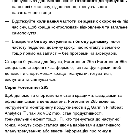
тренувань за допомогою оцінки
готовності до тренувань
на основі якості сну, відновлення, тренувального
навантаження тощо.
Відстежуйте
коливання частоти серцевих скорочень
під
час сну, щоб краще контролювати відновлення та загальне
самопочуття.
Вимірюйте
бігову потужність і бігову динаміку,
як-от
частоту педалей, довжину кроку, час контакту з землею
тощо прямо на зап’ясті – без програми чи аксесуарів.
Створені бігунами для бігунів, Forerunner 265 і Forerunner 965
спеціально створені як за формою, так і за функціями, щоб
допомогти спортсменам краще планувати, готуватися,
виступати та спілкуватися.
Серія Forerunner 265
Щоб допомогти спортсменам стати кращими, швидшими та
ефективнішими в день змагань, Forerunner 265 включає
інструменти моніторингу продуктивності від Garmin Firstbeat
™
Analytics
, такі як VO2 max, стан продуктивності,
тренувальний ефект тощо . Ті, хто тренується до наступної
гонки, можуть скористатися двома варіантами адаптивного
плану тренування: або ввести інформацію про гонку в