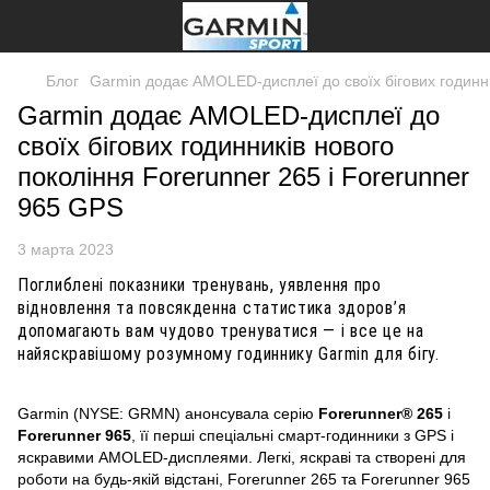
Блог
Garmin додає AMOLED-дисплеї до своїх бігових годинни
Garmin додає AMOLED-дисплеї до
своїх бігових годинників нового
покоління Forerunner 265 і Forerunner
965 GPS
3 марта 2023
Поглиблені показники тренувань, уявлення про
відновлення та повсякденна статистика здоров’я
допомагають вам чудово тренуватися — і все це на
найяскравішому розумному годиннику Garmin для бігу.
Garmin (NYSE: GRMN) анонсувала серію
Forerunner®
265
і
Forerunner 965
, її перші спеціальні смарт-годинники з GPS і
яскравими AMOLED-дисплеями.
Легкі, яскраві та створені для
роботи на будь-якій відстані, Forerunner 265 та Forerunner 965