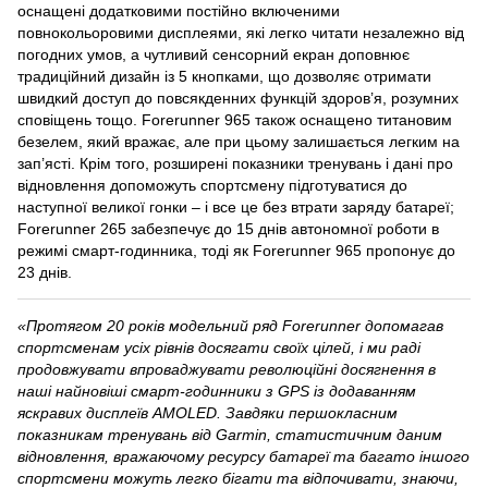
оснащені додатковими постійно включеними
повнокольоровими дисплеями, які легко читати незалежно від
погодних умов, а чутливий сенсорний екран доповнює
традиційний дизайн із 5 кнопками, що дозволяє отримати
швидкий доступ до повсякденних функцій здоров’я, розумних
сповіщень тощо.
Forerunner 965 також оснащено титановим
безелем, який вражає, але при цьому залишається легким на
зап’ясті.
Крім того, розширені показники тренувань і дані про
відновлення допоможуть спортсмену підготуватися до
наступної великої гонки – і все це без втрати заряду батареї;
Forerunner 265 забезпечує до 15 днів автономної роботи в
режимі смарт-годинника, тоді як Forerunner 965 пропонує до
23 днів.
«Протягом 20 років модельний ряд Forerunner допомагав
спортсменам усіх рівнів досягати своїх цілей, і ми раді
продовжувати впроваджувати революційні досягнення в
наші найновіші смарт-годинники з GPS із додаванням
яскравих дисплеїв AMOLED.
Завдяки першокласним
показникам тренувань від Garmin, статистичним даним
відновлення, вражаючому ресурсу батареї та багато іншого
спортсмени можуть легко бігати та відпочивати, знаючи,