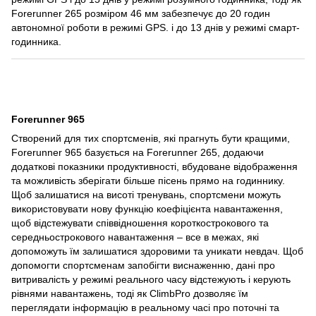
Forerunner 265 розміром 46 мм забезпечує до 20 годин
автономної роботи в режимі GPS. і до 13 днів у режимі смарт-
годинника.
Forerunner 965
Створений для тих спортсменів, які прагнуть бути кращими,
Forerunner 965 базується на Forerunner 265, додаючи
додаткові показники продуктивності, вбудоване відображення
та можливість зберігати більше пісень прямо на годиннику.
Щоб залишатися на висоті тренувань, спортсмени можуть
використовувати нову функцію коефіцієнта навантаження,
щоб відстежувати співвідношення короткострокового та
середньострокового навантаження – все в межах, які
допоможуть їм залишатися здоровими та уникати невдач.
Щоб
допомогти спортсменам запобігти виснаженню, дані про
витривалість у режимі реального часу відстежують і керують
рівнями навантажень, тоді як ClimbPro дозволяє їм
переглядати інформацію в реальному часі про поточні та