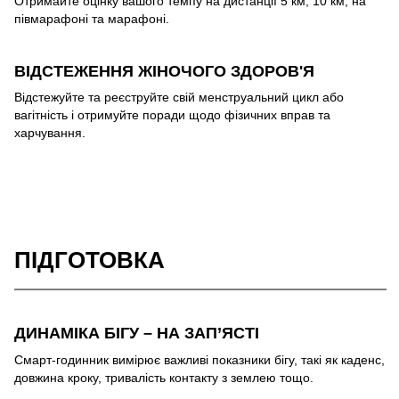
Отримайте оцінку вашого темпу на дистанції 5 км, 10 км, на
півмарафоні та марафоні.
ВІДСТЕЖЕННЯ ЖІНОЧОГО ЗДОРОВ'Я
Відстежуйте та реєструйте свій менструальний цикл або
вагітність і отримуйте поради щодо фізичних вправ та
харчування.
ПІДГОТОВКА
ДИНАМІКА БІГУ – НА ЗАП’ЯСТІ
Смарт-годинник вимірює важливі показники бігу, такі як каденс,
довжина кроку, тривалість контакту з землею тощо.