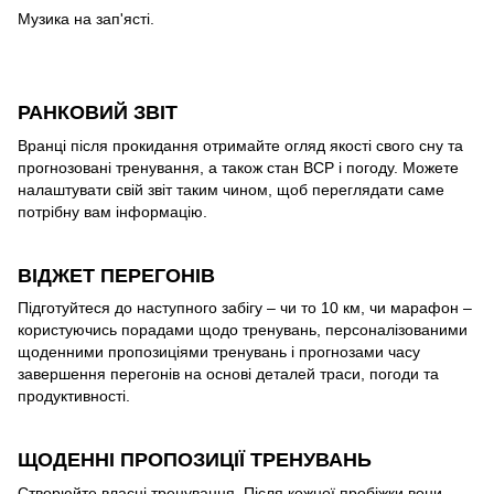
Музика на зап'ясті.
РАНКОВИЙ ЗВІТ
Вранці після прокидання отримайте огляд якості свого сну та
прогнозовані тренування, а також стан ВСР і погоду. Можете
налаштувати свій звіт таким чином, щоб переглядати саме
потрібну вам інформацію.
ВІДЖЕТ ПЕРЕГОНІВ
Підготуйтеся до наступного забігу – чи то 10 км, чи марафон –
користуючись порадами щодо тренувань, персоналізованими
щоденними пропозиціями тренувань і прогнозами часу
завершення перегонів на основі деталей траси, погоди та
продуктивності.
ЩОДЕННІ ПРОПОЗИЦІЇ ТРЕНУВАНЬ
Створюйте власні тренування. Після кожної пробіжки вони