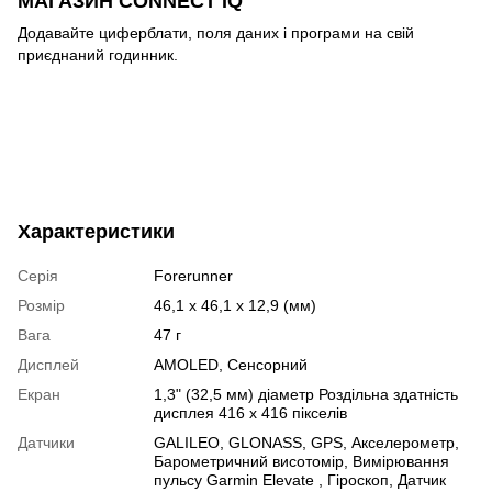
МАГАЗИН CONNECT IQ
Додавайте циферблати, поля даних і програми на свій
приєднаний годинник.
Характеристики
Серія
Forerunner
Розмір
46,1 x 46,1 x 12,9 (мм)
Вага
47 г
Дисплей
AMOLED
,
Сенсорний
Екран
1,3" (32,5 мм) діаметр Роздільна здатність
дисплея 416 x 416 пікселів
Датчики
GALILEO
,
GLONASS
,
GPS
,
Акселерометр
,
Барометричний висотомір
,
Вимірювання
пульсу Garmin Elevate
,
Гіроскоп
,
Датчик