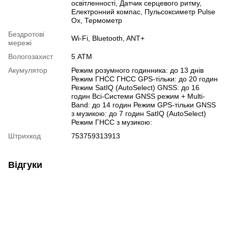
освітленності
,
Датчик серцевого ритму
,
Електронний компас
,
Пульсоксиметр Pulse
Ox
,
Термометр
Бездротові
Wi-Fi
,
Bluetooth
,
ANT+
мережі
Вологозахист
5 АТМ
Акумулятор
Режим розумного годинника: до 13 днів
Режим ГНСС ГНСС GPS-тільки: до 20 годин
Режим SatIQ (AutoSelect) GNSS: до 16
годин Всі-Системи GNSS режим + Multi-
Band: до 14 годин Режим GPS-тільки GNSS
з музикою: до 7 годин SatIQ (AutoSelect)
Режим ГНСС з музикою:
Штрихкод
753759313913
Відгуки