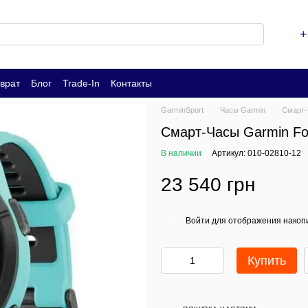
+
врат
Блог
Trade-In
Контакты
GarminSport
Часы Garmin
Смарт-
Смарт-Часы Garmin For
В наличии
Артикул: 010-02810-12
23 540 грн
Войти
для отображения накопи
%
Купить