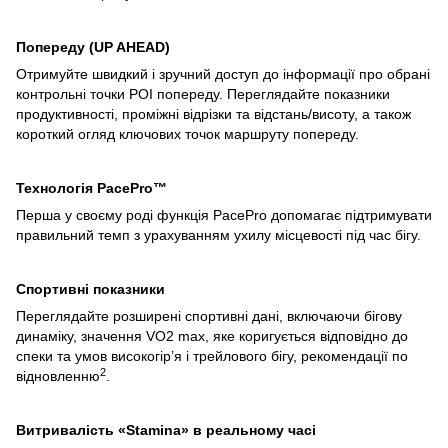
Попереду (UP AHEAD)
Отримуйте швидкий і зручний доступ до інформації про обрані
контрольні точки POI попереду. Переглядайте показники
продуктивності, проміжні відрізки та відстань/висоту, а також
короткий огляд ключових точок маршруту попереду.
Технологія PacePro™
Перша у своєму роді функція PacePro допомагає підтримувати
правильний темп з урахуванням ухилу місцевості під час бігу.
Спортивні показники
Переглядайте розширені спортивні дані, включаючи бігову
динаміку, значення VO2 max, яке коригується відповідно до
спеки та умов високогір’я і трейлового бігу, рекомендації по
2
відновленню
.
Витривалість «Stamina» в реальному часі