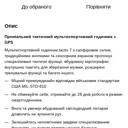
До обраного
Порівняти
Опис
Преміальний тактичний мультиспортивний годинник з
GPS
Мультиспортивний годинник tactix 7 з сапфіровим склом,
традиційними кнопками та сенсорним екраном пропонує
спеціалізовані тактичні функції, вбудовану картографію,
внутрішню пам'ять для зберігання музики, розширені
тренувальні функції та багато іншого.
Міцний преміумдизайн відповідає військовим стандартам
США MIL-STD-810.
Не обмежуйте себе; отримайте до 28 днів роботи в режимі
смартгодинника.
Вночі та увечері вбудований світлодіодний ліхтарик
дозволить не зупиняти рух.
Залишайтесь непомітними завдяки спеціалізованим
функціям, на кшталт режиму нічного бачення.