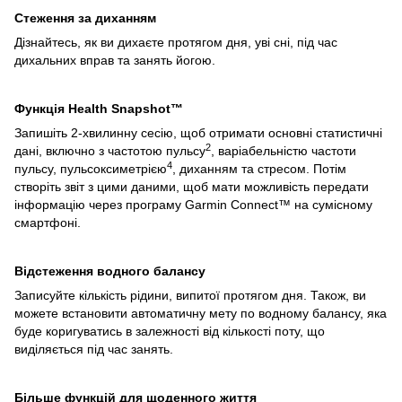
Стеження за диханням
Дізнайтесь, як ви дихаєте протягом дня, уві сні, під час
дихальних вправ та занять йогою.
Функція Health Snapshot™
Запишіть 2-хвилинну сесію, щоб отримати основні статистичні
2
дані, включно з частотою пульсу
, варіабельністю частоти
4
пульсу, пульсоксиметрією
, диханням та стресом. Потім
створіть звіт з цими даними, щоб мати можливість передати
інформацію через програму Garmin Connect™ на сумісному
смартфоні.
Відстеження водного балансу
Записуйте кількість рідини, випитої протягом дня. Також, ви
можете встановити автоматичну мету по водному балансу, яка
буде коригуватись в залежності від кількості поту, що
виділяється під час занять.
Більше функцій для щоденного життя