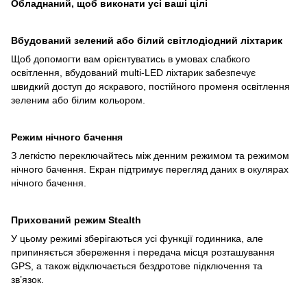
Обладнаний, щоб виконати усі ваші цілі
Вбудований зелений або білий світлодіодний ліхтарик
Щоб допомогти вам орієнтуватись в умовах слабкого
освітлення, вбудований multi-LED ліхтарик забезпечує
швидкий доступ до яскравого, постійного променя освітлення
зеленим або білим кольором.
Режим нічного бачення
З легкістю переключайтесь між денним режимом та режимом
нічного бачення. Екран підтримує перегляд даних в окулярах
нічного бачення.
Прихований режим Stealth
У цьому режимі зберігаються усі функції годинника, але
припиняється збереження і передача місця розташування
GPS, а також відключається бездротове підключення та
зв’язок.