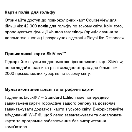
Карти полів для гольфу
Отримайте доступ до повноколірних карт CourseView для
більш ніж 42 000 полів для гольфу по всьому світу. Крім того,
пропонуються функції «button targeting» (прицілювання за
допомогою кнопки) і розрахунок відстані «PlaysLike Distance».
Гірськолижні карти SkiView™
Підкорюйте спуски за допомогою гірськолижних карт SkiView,
переглядайте назви та рівні складності трас для більш ніж
2000 гірськолижних курортів по всьому світу.
Мультиконтинентальні топографічні карти
Годинник tactix® 7 – Standard Edition має попередньо
завантажені карти TopoActive вашого регіону та дозволяє
завантажувати додаткові карти з усього світу. Використовуйте
вбудований Wi-Fi®, щоб легко завантажувати та оновлювати
карти та програмне забезпечення без використання
комп’ютера.