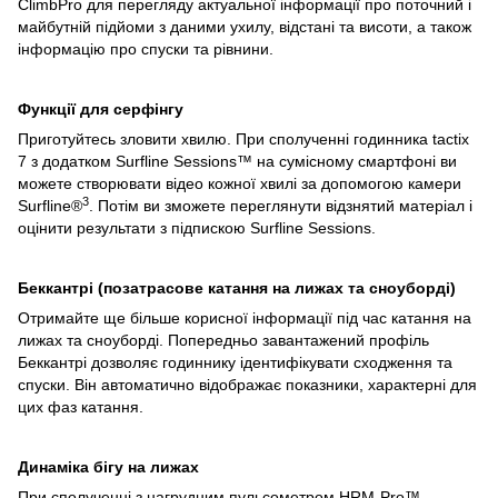
ClimbPro для перегляду актуальної інформації про поточний і
майбутній підйоми з даними ухилу, відстані та висоти, а також
інформацію про спуски та рівнини.
Функції для серфінгу
Приготуйтесь зловити хвилю. При сполученні годинника tactix
7 з додатком Surfline Sessions™ на сумісному смартфоні ви
можете створювати відео кожної хвилі за допомогою камери
3
Surfline®
. Потім ви зможете переглянути відзнятий матеріал і
оцінити результати з підпискою Surfline Sessions.
Беккантрі (позатрасове катання на лижах та сноуборді)
Отримайте ще більше корисної інформації під час катання на
лижах та сноуборді. Попередньо завантажений профіль
Беккантрі дозволяє годиннику ідентифікувати сходження та
спуски. Він автоматично відображає показники, характерні для
цих фаз катання.
Динаміка бігу на лижах
При сполученні з нагрудним пульсометром HRM-Pro™