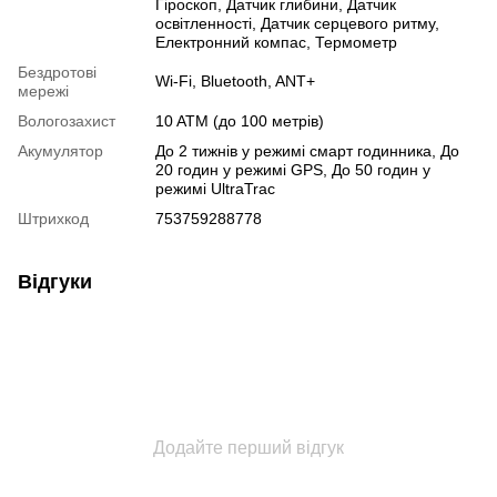
Гіроскоп
,
Датчик глибини
,
Датчик
освітленності
,
Датчик серцевого ритму
,
Електронний компас
,
Термометр
Бездротові
Wi-Fi
,
Bluetooth
,
ANT+
мережі
Вологозахист
10 ATM (до 100 метрів)
Акумулятор
До 2 тижнів у режимі смарт годинника, До
20 годин у режимі GPS, До 50 годин у
режимі UltraTrac
Штрихкод
753759288778
Відгуки
Додайте перший відгук