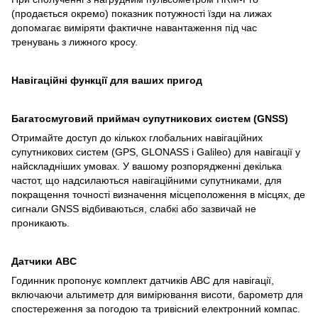
(продається окремо) показник потужності їзди на лижах
допомагає виміряти фактичне навантаження під час
тренувань з лижного кросу.
Навігаційні функції для ваших пригод
Багатосмуговий приймач супутникових систем (GNSS)
Отримайте доступ до кількох глобальних навігаційних
супутникових систем (GPS, GLONASS і Galileo) для навігації у
найскладніших умовах. У вашому розпорядженні декілька
частот, що надсилаються навігаційними супутниками, для
покращення точності визначення місцеположення в місцях, де
сигнали GNSS відбиваються, слабкі або зазвичай не
проникають.
Датчики ABC
Годинник пропонує комплект датчиків ABC для навігації,
включаючи альтиметр для вимірювання висоти, барометр для
спостереження за погодою та тривісний електронний компас.