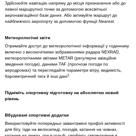
Здійснюйте навігацію напряму до місця призначення або до
певної маршрутної точки за допомогою всесвітньої
аеронавігаційної бази даних. Або активуйте маршрут до
найближчого аеропорту за допомогою функції Nearest.
Метеорологічні звіти
Отримайте доступ до метеорологічної інформації у годиннику
включно з високочіткими зображеннями радара NEXRAD,
метеорологічними звітами METAR (регулярне авіаційне
зведення погоди), даними TAF (прогнози погоди по
аеродромах) та переглядайте параметри вітру, видимість,
1
барометричний тиск й інші дані
.
Підніміть спортивну підготовку на абсолютно новий
рівень
Вбудовані спортивні додатки
Використовуйте попередньо завантажені профілі активності
для бігу, їзди на велосипеді, походів, катання на човнах,
катання на лижах, гри в гольф, серфінгу, скелелазіння в