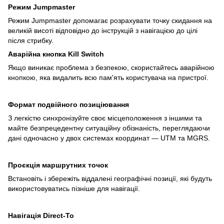
Режим Jumpmaster
Режим Jumpmaster допомагає розрахувати точку скидання на
великій висоті відповідно до інструкцій з навігацією до цілі
після стрибку.
Аварійна кнопка Kill Switch
Якщо виникає проблема з безпекою, скористайтесь аварійною
кнопкою, яка видалить всю пам'ять користувача на пристрої.
Формат подвійного позиціювання
З легкістю синхронізуйте своє місцеположення з іншими та
майте безпрецедентну ситуаційну обізнаність, переглядаючи
дані одночасно у двох системах координат — UTM та MGRS.
Проєкція маршрутних точок
Встановіть і збережіть віддалені географічні позиції, які будуть
використовуватись пізніше для навігації.
Навігація Direct-To