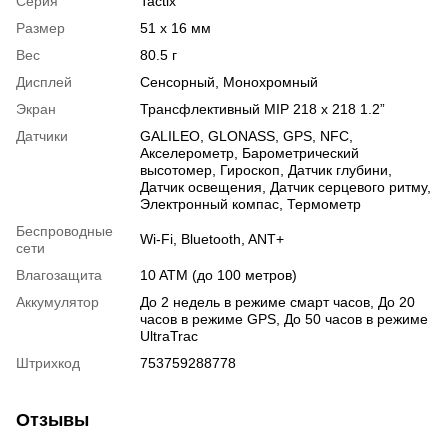
Серия
Tactix
Размер
51 x 16 мм
Вес
80.5 г
Дисплей
Сенсорный
,
Монохромный
Экран
Трансфлективный MIP 218 x 218 1.2”
Датчики
GALILEO
,
GLONASS
,
GPS
,
NFC
,
Акселерометр
,
Барометрический
высотомер
,
Гироскоп
,
Датчик глубини
,
Датчик освещения
,
Датчик серцевого ритму
,
Электронный компас
,
Термометр
Беспроводные
Wi-Fi
,
Bluetooth
,
ANT+
сети
Влагозащита
10 ATM (до 100 метров)
Аккумулятор
До 2 недель в режиме смарт часов, До 20
часов в режиме GPS, До 50 часов в режиме
UltraTrac
Штрихкод
753759288778
Отзывы