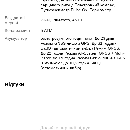
Гіроскоп
,
Датчик освітленності
,
Датчик
серцевого ритму
,
Електронний компас
,
Пульсоксиметр Pulse Ox
,
Термометр
Бездротові
Wi-Fi
,
Bluetooth
,
ANT+
мережі
Вологозахист
5 АТМ
Акумулятор
ежим розумного годинника: До 23 днів
Режим GNSS лише з GPS: До 31 години
SatIQ (автоматичний вибір) Режим GNSS:
До 22 годин Режим All-System GNSS + Multi-
Band: До 19 годин Режим GNSS лише з GPS
із музикою: До 10,5 годин SatIQ
(автоматичний вибір)
Відгуки
Додайте перший відгук