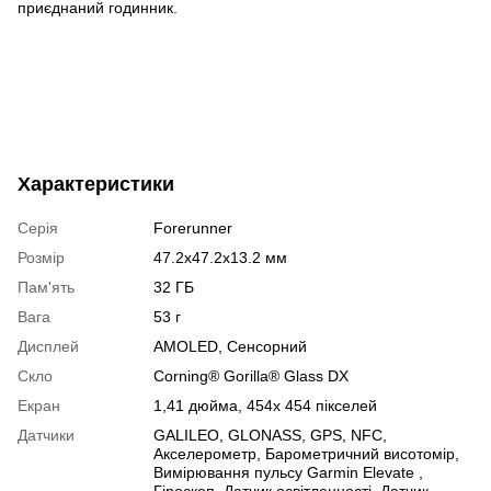
приєднаний годинник.
Характеристики
Серія
Forerunner
Розмір
47.2x47.2x13.2 мм
Пам'ять
32 ГБ
Вага
53 г
Дисплей
AMOLED
,
Сенсорний
Скло
Corning® Gorilla® Glass DX
Екран
1,41 дюйма, 454х 454 пікселей
Датчики
GALILEO
,
GLONASS
,
GPS
,
NFC
,
Акселерометр
,
Барометричний висотомір
,
Вимірювання пульсу Garmin Elevate
,