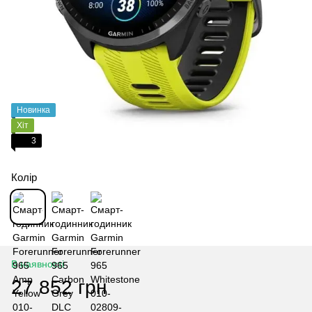
Новинка
Хіт
3
Колір
В наявності
27 852 грн