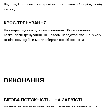
Відстежуйте насиченість крові киснем в активний період чи під
час сну.
КРОС-ТРЕНУВАННЯ
На смарт-годинник для бігу Forerunner 965 встановлено
безкоштовні тренування HIIT, силові, кардіотренування, з йоги
та пілатесу, щоб ви могли обирати спосіб попітніти.
ВИКОНАННЯ
БІГОВА ПОТУЖНІСТЬ – НА ЗАП’ЯСТІ
Подивіться, яку потужність ви прикладаєте до проходження