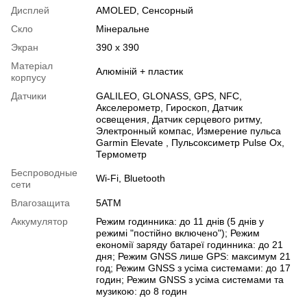
Дисплей
AMOLED
,
Сенсорный
Скло
Мінеральне
Экран
390 х 390
Матеріал
Алюміній + пластик
корпусу
Датчики
GALILEO
,
GLONASS
,
GPS
,
NFC
,
Акселерометр
,
Гироскоп
,
Датчик
освещения
,
Датчик серцевого ритму
,
Электронный компас
,
Измерение пульса
Garmin Elevate
,
Пульсоксиметр Pulse Ox
,
Термометр
Беспроводные
Wi-Fi
,
Bluetooth
сети
Влагозащита
5АТМ
Аккумулятор
Режим годинника: до 11 днів (5 днів у
режимі "постійно включено"); Режим
економії заряду батареї годинника: до 21
дня; Режим GNSS лише GPS: максимум 21
год; Режим GNSS з усіма системами: до 17
годин; Режим GNSS з усіма системами та
музикою: до 8 годин