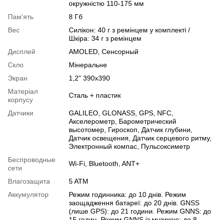
окружністю 110-175 мм
Пам'ять
8 Гб
Вес
Силікон: 40 г з ремінцем у комплекті /
Шкіра: 34 г з ремінцем
Дисплей
AMOLED
,
Сенсорный
Скло
Мінеральне
Экран
1,2" 390х390
Матеріал
Сталь + пластик
корпусу
Датчики
GALILEO
,
GLONASS
,
GPS
,
NFC
,
Акселерометр
,
Барометрический
высотомер
,
Гироскоп
,
Датчик глубини
,
Датчик освещения
,
Датчик серцевого ритму
,
Электронный компас
,
Пульсоксиметр
Беспроводные
Wi-Fi
,
Bluetooth
,
ANT+
сети
Влагозащита
5 ATM
Аккумулятор
Режим годинника: до 10 днів. Режим
заощадження батареї: до 20 днів. GNSS
(лише GPS): до 21 години. Режим GNNS: до
15 годин. Режим GNNS із музикою: до 8