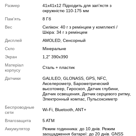
Размер
41х41х12 Підходить для зап'ястя з
окружністю 110-175 мм
Пам'ять
8 Гб
Вес
Силікон: 40 г з ремінцем у комплекті /
Шкіра: 34 г з ремінцем
Дисплей
AMOLED
,
Сенсорный
Скло
Мінеральне
Экран
1,2" 390х390
Матеріал
Сталь + пластик
корпусу
Датчики
GALILEO
,
GLONASS
,
GPS
,
NFC
,
Акселерометр
,
Барометрический
высотомер
,
Гироскоп
,
Датчик глубини
,
Датчик освещения
,
Датчик серцевого ритму
,
Электронный компас
,
Пульсоксиметр
Беспроводные
Wi-Fi
,
Bluetooth
,
ANT+
сети
Влагозащита
5 ATM
Аккумулятор
Режим годинника: до 10 днів. Режим
заощадження батареї: до 20 днів. GNSS