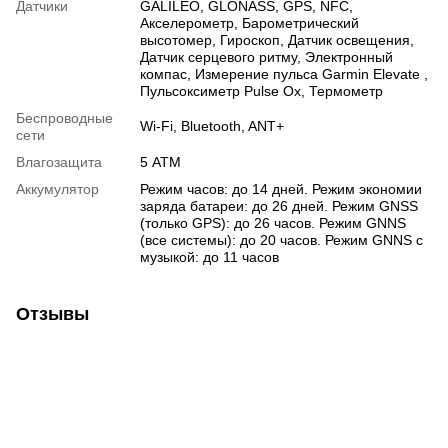
Датчики
GALILEO
,
GLONASS
,
GPS
,
NFC
,
Акселерометр
,
Барометрический
высотомер
,
Гироскоп
,
Датчик освещения
,
Датчик серцевого ритму
,
Электронный
компас
,
Измерение пульса Garmin Elevate
,
Пульсоксиметр Pulse Ox
,
Термометр
Беспроводные
Wi-Fi
,
Bluetooth
,
ANT+
сети
Влагозащита
5 АТМ
Аккумулятор
Режим часов: до 14 дней. Режим экономии
заряда батареи: до 26 дней. Режим GNSS
(только GPS): до 26 часов. Режим GNNS
(все системы): до 20 часов. Режим GNNS с
музыкой: до 11 часов
Отзывы