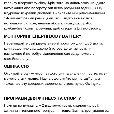
красиву візерункову лінзу. Крім того, за допомогою швидкого
натискання або повороту зап’ястка розумний годинник Lily 2
відкриває яскравий дисплей. Вибирайте між різноманітними
14-міліметровими ремінцями, які швидко знімаються,
включаючи силікон, нейлон або італійську шкіру. Або
комбінуйте чохли та ремінці, щоб створити Lily по-своєму.
МОНІТОРИНГ ЕНЕРГІЇ BODY BATTERY
Переглядайте свій рівень енергії протягом дня, щоб знати,
коли ваше тіло заряджене й готове до активності, чи
виснажене й потребує відновлення сил за допомогою
спокійного сну.
ОЦІНКА СНУ
Отримайте оцінку якості вашого сну та уявлення про те, як ви
можете стати краще. Навіть відстежуйте різні стадії сну, а
також частоту серцевих скорочень, стрес, пульс Ox і дихання.
ПРОГРАМИ ДЛЯ ФІТНЕСУ ТА СПОРТУ
Поки ви на вулиці, Lily 2 відстежує кроки, спалені калорії,
хвилини інтенсивного тренування тощо. Змініть тренування за