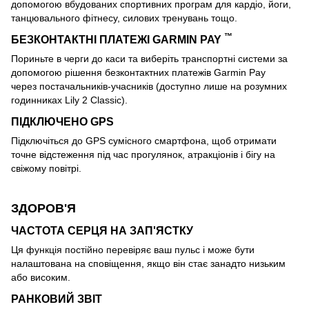
допомогою вбудованих спортивних програм для кардіо, йоги,
танцювального фітнесу, силових тренувань тощо.
™
БЕЗКОНТАКТНІ ПЛАТЕЖІ GARMIN PAY
Пориньте в черги до каси та виберіть транспортні системи за
допомогою рішення безконтактних платежів Garmin Pay
через постачальників-учасників (доступно лише на розумних
годинниках Lily 2 Classic).
ПІДКЛЮЧЕНО GPS
Підключіться до GPS сумісного смартфона, щоб отримати
точне відстеження під час прогулянок, атракціонів і бігу на
свіжому повітрі.
ЗДОРОВ'Я
ЧАСТОТА СЕРЦЯ НА ЗАП'ЯСТКУ
Ця функція постійно перевіряє ваш пульс і може бути
налаштована на сповіщення, якщо він стає занадто низьким
або високим.
РАНКОВИЙ ЗВІТ