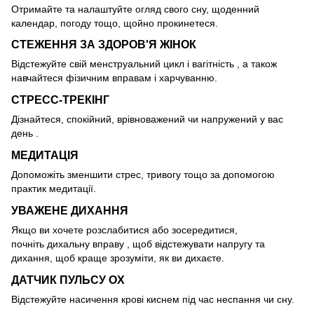
Отримайте та налаштуйте огляд свого сну, щоденний
календар, погоду тощо, щойно прокинетеся.
СТЕЖЕННЯ ЗА ЗДОРОВ'Я ЖІНОК
Відстежуйте свій менструальний цикл і вагітність , а також
навчайтеся фізичним вправам і харчуванню.
СТРЕСС-ТРЕКІНГ
Дізнайтеся, спокійний, врівноважений чи напружений у вас
день .
МЕДИТАЦІЯ
Допоможіть зменшити стрес, тривогу тощо за допомогою
практик медитації.
УВАЖЕНЕ ДИХАННЯ
Якщо ви хочете розслабитися або зосередитися,
почніть дихальну вправу , щоб відстежувати напругу та
дихання, щоб краще зрозуміти, як ви дихаєте.
ДАТЧИК ПУЛЬСУ OX
Відстежуйте насичення крові киснем під час неспання чи сну.