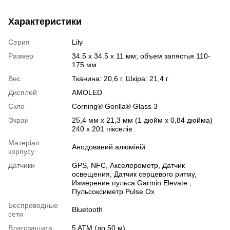
Характеристики
Серия
Lily
Размер
34.5 x 34.5 x 11 мм; объем запястья 110-
175 мм
Вес
Тканина: 20,6 г. Шкіра: 21,4 г
Дисплей
AMOLED
Скло
Corning® Gorilla® Glass 3
Экран
25,4 мм x 21,3 мм (1 дюйм x 0,84 дюйма)
240 x 201 пікселів
Матеріал
Анодований алюміній
корпусу
Датчики
GPS
,
NFC
,
Акселерометр
,
Датчик
освещения
,
Датчик серцевого ритму
,
Измерение пульса Garmin Elevate
,
Пульсоксиметр Pulse Ox
Беспроводные
Bluetooth
сети
Влагозащита
5 ATM (до 50 м)