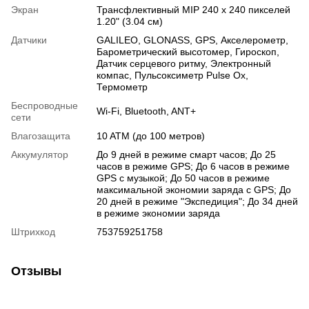
Экран
Трансфлективный MIP 240 x 240 пикселей
1.20" (3.04 см)
Датчики
GALILEO
,
GLONASS
,
GPS
,
Акселерометр
,
Барометрический высотомер
,
Гироскоп
,
Датчик серцевого ритму
,
Электронный
компас
,
Пульсоксиметр Pulse Ox
,
Термометр
Беспроводные
Wi-Fi
,
Bluetooth
,
ANT+
сети
Влагозащита
10 ATM (до 100 метров)
Аккумулятор
До 9 дней в режиме смарт часов; До 25
часов в режиме GPS; До 6 часов в режиме
GPS с музыкой; До 50 часов в режиме
максимальной экономии заряда с GPS; До
20 дней в режиме "Экспедиция"; До 34 дней
в режиме экономии заряда
Штрихкод
753759251758
Отзывы