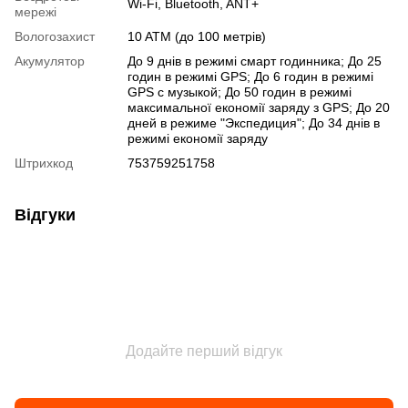
Wi-Fi
,
Bluetooth
,
ANT+
мережі
Вологозахист
10 ATM (до 100 метрів)
Акумулятор
До 9 днів в режимі смарт годинника; До 25
годин в режимі GPS; До 6 годин в режимі
GPS с музыкой; До 50 годин в режимі
максимальної економії заряду з GPS; До 20
дней в режиме "Экспедиция"; До 34 днів в
режимі економії заряду
Штрихкод
753759251758
Відгуки
Додайте перший відгук