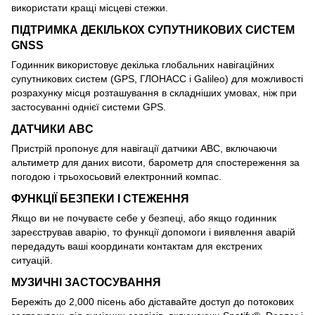
використати кращі місцеві стежки.
ПІДТРИМКА ДЕКІЛЬКОХ СУПУТНИКОВИХ СИСТЕМ
GNSS
Годинник використовує декілька глобальних навігаційних
супутникових систем (GPS, ГЛОНАСС і Galileo) для можливості
розрахунку місця розташування в складніших умовах, ніж при
застосуванні однієї системи GPS.
ДАТЧИКИ ABC
Пристрій пропонує для навігації датчики ABC, включаючи
альтиметр для даних висоти, барометр для спостереження за
погодою і трьохосьовий електронний компас.
ФУНКЦІЇ БЕЗПЕКИ І СТЕЖЕННЯ
Якщо ви не почуваєте себе у безпеці, або якщо годинник
зареєстрував аварію, то функції допомоги і виявлення аварій
передадуть ваші координати контактам для екстрених
ситуацій.
МУЗИЧНІ ЗАСТОСУВАННЯ
Бережіть до 2,000 пісень або діставайте доступ до потокових