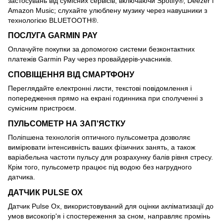
застосувань від сумісних сервісів, включаючи Spotify®, Deezer і
Amazon Music; слухайте улюблену музику через навушники з
технологією BLUETOOTH®.
ПОСЛУГА GARMIN PAY
Оплачуйте покупки за допомогою системи безконтактних
платежів Garmin Pay через провайдерів-учасників.
СПОВІЩЕННЯ ВІД СМАРТФОНУ
Переглядайте електронні листи, текстові повідомлення і
попередження прямо на екрані годинника при сполученні з
сумісним пристроєм.
ПУЛЬСОМЕТР НА ЗАП'ЯСТКУ
Поліпшена технологія оптичного пульсометра дозволяє
вимірювати інтенсивність ваших фізичних занять, а також
варіабельна частоти пульсу для розрахунку балів рівня стресу.
Крім того, пульсометр працює під водою без нагрудного
датчика.
ДАТЧИК PULSE OX
Датчик Pulse Ox, використовуваний для оцінки акліматизації до
умов високогір'я і спостереження за сном, направляє промінь