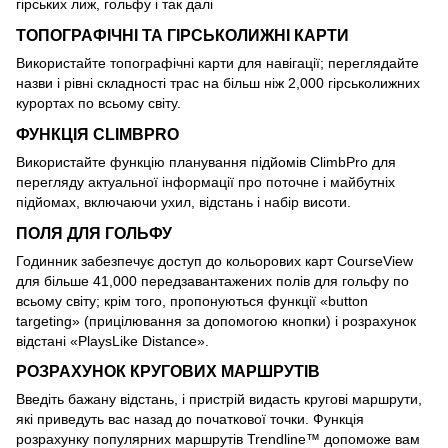
гірських лиж, гольфу і так далі
ТОПОГРАФІЧНІ ТА ГІРСЬКОЛИЖНІ КАРТИ
Використайте топографічні карти для навігації; переглядайте
назви і рівні складності трас на більш ніж 2,000 гірськолижних
курортах по всьому світу.
ФУНКЦІЯ CLIMBPRO
Використайте функцію планування підйомів ClimbPro для
перегляду актуальної інформації про поточне і майбутніх
підйомах, включаючи ухил, відстань і набір висоти.
ПОЛЯ ДЛЯ ГОЛЬФУ
Годинник забезпечує доступ до кольорових карт CourseView
для більше 41,000 передзавантажених полів для гольфу по
всьому світу; крім того, пропонуються функції «button
targeting» (прицілювання за допомогою кнопки) і розрахунок
відстані «PlaysLike Distance».
РОЗРАХУНОК КРУГОВИХ МАРШРУТІВ
Введіть бажану відстань, і пристрій видасть кругові маршрути,
які приведуть вас назад до початкової точки. Функція
розрахунку популярних маршрутів Trendline™ допоможе вам