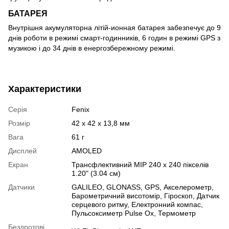
БАТАРЕЯ
Внутрішня акумуляторна літій-ионная батарея забезпечує до 9
днів роботи в режимі смарт-годинників, 6 годин в режимі GPS з
музикою і до 34 днів в енергозбережному режимі.
Характеристики
Серія
Fenix
Розмір
42 x 42 x 13,8 мм
Вага
61 г
Дисплей
AMOLED
Екран
Трансфлективний MIP 240 x 240 пікселів
1.20" (3.04 см)
Датчики
GALILEO
,
GLONASS
,
GPS
,
Акселерометр
,
Барометричний висотомір
,
Гіроскоп
,
Датчик
серцевого ритму
,
Електронний компас
,
Пульсоксиметр Pulse Ox
,
Термометр
Бездротові