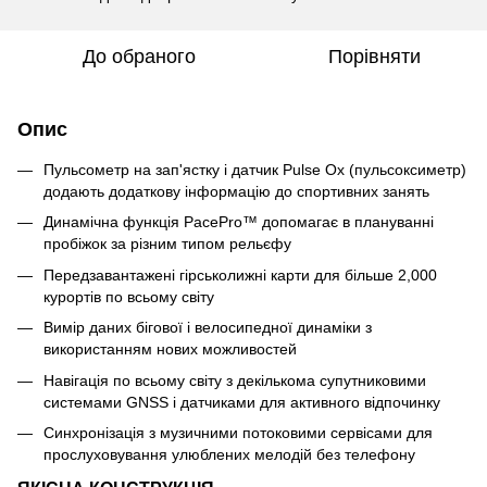
До обраного
Порівняти
Опис
Пульсометр на зап'ястку і датчик Pulse Ox (пульсоксиметр)
додають додаткову інформацію до спортивних занять
Динамічна функція PacePro™ допомагає в плануванні
пробіжок за різним типом рельєфу
Передзавантажені гірськолижні карти для більше 2,000
курортів по всьому світу
Вимір даних бігової і велосипедної динаміки з
використанням нових можливостей
Навігація по всьому світу з декількома супутниковими
системами GNSS і датчиками для активного відпочинку
Синхронізація з музичними потоковими сервісами для
прослуховування улюблених мелодій без телефону