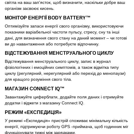
світла на ваш зап'ясток, щоб визначити, наскільки добре ваш
організм засвоює кисень.
МОНІТОР ЕНЕРГІЇ BODY BATTERY™
Оптимізуйте запаси енергії свого організму, використовуючи
показники варіабельної частоти пульсу, стресу, сну та інші
дані, для визначення свого стану на даний момент – чи готові
ви до навантаження або потребуєте відпочинку.
ВІДСТЕЖУВАННЯ МЕНСТРУАЛЬНОГО ЦИКЛУ
Відстежування менструального циклу, запис в журнал
фізіологічних і емоційних симптомів, а також відмітка типу
циклу (регулярний, нерегулярний або перехід до менопаузи)
для кращого розуміння свого тіла.
МАГАЗИН CONNECT IQ™
Завантажуйте циферблати, додайте поля даних і отримуйте
додатки і віджети з магазину Connect IQ.
РЕЖИМ «ЕКСПЕДИЦІЯ»
У режимі «Експедиція» пристрій споживає мінімальну кількість
енергії, підтримуючи роботу GPS -приймача, щоб годинник міг
функціонувати тижні між зарядками.