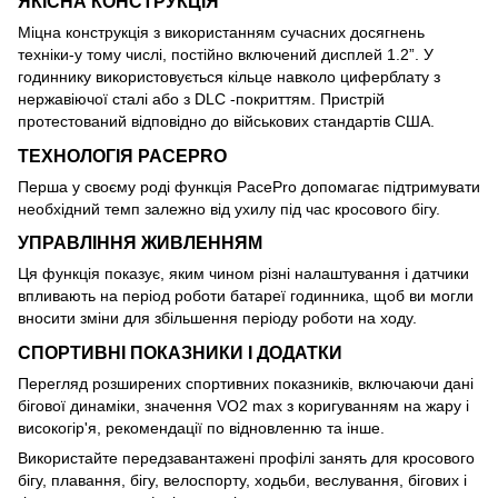
ЯКІСНА КОНСТРУКЦІЯ
Міцна конструкція з використанням сучасних досягнень
техніки-у тому числі, постійно включений дисплей 1.2”. У
годиннику використовується кільце навколо циферблату з
нержавіючої сталі або з DLC -покриттям. Пристрій
протестований відповідно до військових стандартів США.
ТЕХНОЛОГІЯ PACEPRO
Перша у своєму роді функція PacePro допомагає підтримувати
необхідний темп залежно від ухилу під час кросового бігу.
УПРАВЛІННЯ ЖИВЛЕННЯМ
Ця функція показує, яким чином різні налаштування і датчики
впливають на період роботи батареї годинника, щоб ви могли
вносити зміни для збільшення періоду роботи на ходу.
СПОРТИВНІ ПОКАЗНИКИ І ДОДАТКИ
Перегляд розширених спортивних показників, включаючи дані
бігової динаміки, значення VO2 max з коригуванням на жару і
високогір'я, рекомендації по відновленню та інше.
Використайте передзавантажені профілі занять для кросового
бігу, плавання, бігу, велоспорту, ходьби, веслування, бігових і