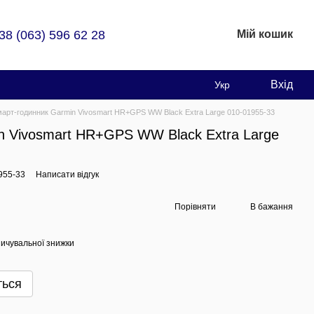
38 (063) 596 62 28
Мій кошик
Вхід
Укр
арт-годинник Garmin Vivosmart HR+GPS WW Black Extra Large 010-01955-33
n Vivosmart HR+GPS WW Black Extra Large
955-33
Написати відгук
Порівняти
В бажання
ичувальної знижки
ться