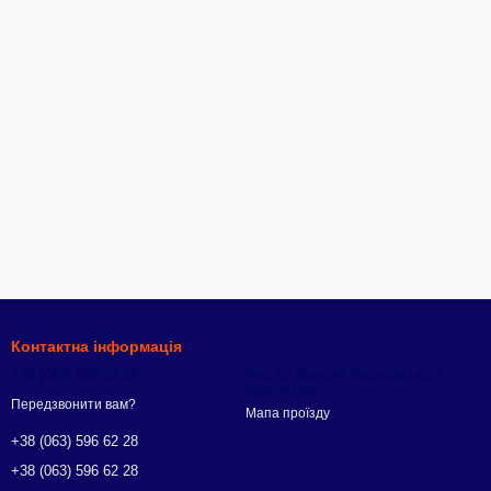
Контактна інформація
+38 (063) 596 62 28
Київ, пр.Валерія Лобановського,
будинок 9/1
Передзвонити вам?
Мапа проїзду
+38 (063) 596 62 28
+38 (063) 596 62 28