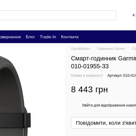
+
повернення
Блог
Trade-In
Контакти
GarminSport
Годинники Garmin
См
Смарт-годинник Garmi
010-01955-33
Немає в наявності
Артикул: 010-01
8 443 грн
Увійти
для відображення накоп
%
Повідомити, коли з'яви