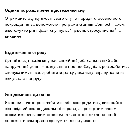
Оцінка та розширене відстеження сну
Отримайте оцінку якості свого сну та поради стосовно його
покращення за допомогою програми Garmin Connect. Також
2
3
відстежуйте різні фази сну, пульс
, рівень стресу, кисню
та
дихання.
Відстеження стресу
Дізнайтесь, наскільки у вас спокійний, збалансований або
напружений день. Нагадування про необхідність розслабитись
спонукатимуть вас зробити коротку дихальну вправу, коли ви
відчуваєте напругу.
Усвідомлене дихання
Якщо ви хочете розслабитись або зосередитись, виконайте
відповідний сеанс дихальної вправи, а трекер тим часом
стежитиме за вашим стресом та частотою дихання, щоб
допомогти вам краще зрозуміти, як ви дихаєте.