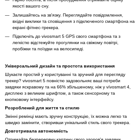
якості вашого сну.
Залишайтесь на зв'язку. Переглядайте повідомлення,
вхідні виклики та сповіщення з підключеного смартфона на
екрані фітнес-трекера.
Підключіть до vivosmart 5 GPS свого смартфона та з
легкістю відстежуйте прогулянки на свіжому повітрі,
пробіжки та поїздки на велосипеді.
Універсальний дизайн та простота використання
Шукаєте простий у користуванні та зручний для перегляду
трекер? vivosmart 5 повністю задовольняє ваші потреби
завдяки яскравому та на 66% збільшеному, ніж у vívosmart 4,
дисплею з великим шрифтом, а також сенсорному та
кнопковому інтерфейсу.
Розроблений для життя та стилю
Змінні ремінці мають зручну конструкцію, їх можна легко та
швидко замінити, створивши унікальний стиль свого трекера.
Довготривала автономність
Отримайте безперервну картину свого здоров'я завдяки