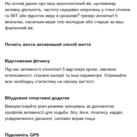
На основі даних про ваш хронологічний вік, щотижневу
активну діяльність, частоту серцевих скорочень у стані спокою
4
та ІМТ або відсоток жиру в організмі
трекер vivosmart 5
визначає, наскільки ваше тіло молодше або старше за ваш
фактичний вік.
Почніть вести активніший спосіб життя
Відстеження фітнесу
Під час активності vívosmart 5 відстежує кроки, хвилини
інтенсивності, спалені калорії та інші параметри. Отримайте
всю необхідну статистику на своєму зап'ясті.
Вбудовані спортивні додатки
Використовуйте різні режими тренувань за допомогою
профілів активності для ходьби, бігу, йоги, пілатесу, кардіо,
усвідомленого дихання, силових вправ тощо.
Підключіть GPS