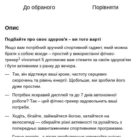
До обраного
Порівняти
Опис
Подбайте про своє здоров'я – ви того варті
Якщо вам потрібний зручний спортивний гаджет, який можна
брати з собою всюди – простий у використанні фітнес-
1
трекер
vívosmart 5 допоможе вам стежити за своїм здоров'ям
і бути активними з ранку до вечора.
Так, він відстежує ваші кроки, частоту серцевих
скорочень та рівень енергії. Щобільше, ми зробили його
дуже простим.
Потрібен яскравий дисплей та до 7 днів автономної
роботи? Так – цей фітнес-трекер задовольнить ваші
потреби.
Ходіть, бігайте, займайтеся йогою, катайтеся на
велосипеді — обирайте різні активності та рухайтесь з
попередньо завантаженими спортивними програмами.
Гарно поспіть, а після пробудження отримайте оцінку