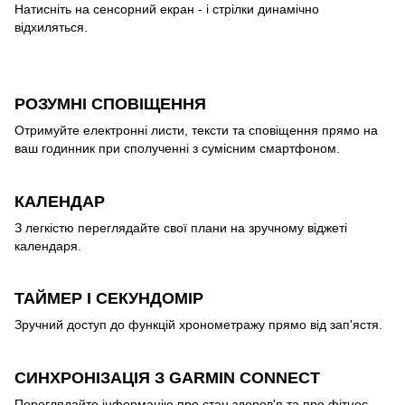
Натисніть на сенсорний екран - і стрілки динамічно
відхиляться.
РОЗУМНІ СПОВІЩЕННЯ
Отримуйте електронні листи, тексти та сповіщення прямо на
ваш годинник при сполученні з сумісним смартфоном.
КАЛЕНДАР
З легкістю переглядайте свої плани на зручному віджеті
календаря.
ТАЙМЕР І СЕКУНДОМІР
Зручний доступ до функцій хронометражу прямо від зап'ястя.
СИНХРОНІЗАЦІЯ З GARMIN CONNECT
Переглядайте інформацію про стан здоров'я та про фітнес.