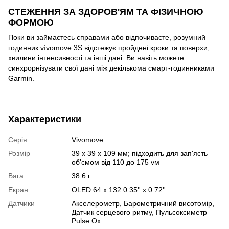
СТЕЖЕННЯ ЗА ЗДОРОВ'ЯМ ТА ФІЗИЧНОЮ
ФОРМОЮ
Поки ви займаєтесь справами або відпочиваєте, розумний
годинник vívomove 3S відстежує пройдені кроки та поверхи,
хвилини інтенсивності та інші дані. Ви навіть можете
синхрорнізувати свої дані між декількома смарт-годинниками
Garmin.
Характеристики
Серія
Vivomove
Розмір
39 x 39 x 109 мм; підходить для зап'ясть
об'ємом від 110 до 175 vм
Вага
38.6 г
Екран
OLED 64 x 132 0.35'' x 0.72''
Датчики
Акселерометр
,
Барометричний висотомір
,
Датчик серцевого ритму
,
Пульсоксиметр
Pulse Ox