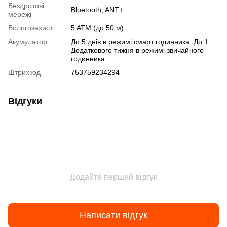
Бездротові
Bluetooth
,
ANT+
мережі
Вологозахист
5 ATM (до 50 м)
Акумулятор
До 5 днів в режимі смарт годинника; До 1
Додаткового тижня в режимі звичайного
годинника
Штрихкод
753759234294
Відгуки
Додайте перший відгук
Написати відгук