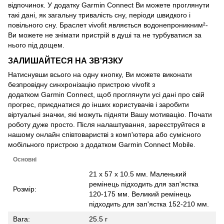
відпочинок. У додатку Garmin Connect Ви можете проглянути
такі дані, як загальну тривалість сну, періоди швидкого і
повільного сну. Браслет vivofit являється водонепроникним²-
Ви можете не знімати пристрій в душі та не турбуватися за
нього під дощем.
ЗАЛИШАЙТЕСЯ НА ЗВ'ЯЗКУ
Натиснувши всього на одну кнопку, Ви можете виконати
безпровідну синхронізацію пристрою vivofit з
додатком Garmin Connect, щоб проглянути усі дані про свій
прогрес, приєднатися до інших користувачів і заробити
віртуальні значки, які можуть підняти Вашу мотивацію. Почати
роботу дуже просто. Після налаштування, зареєструйтеся в
нашому онлайн співтоваристві з комп'ютера або сумісного
мобільного пристрою з додатком Garmin Connect Mobile.
Основні
21 x 57 x 10.5 мм. Маленький
ремінець підходить для зап'ястка
Розмір:
120-175 мм. Великий ремінець
підходить для зап'ястка 152-210 мм.
Вага:
25.5 г