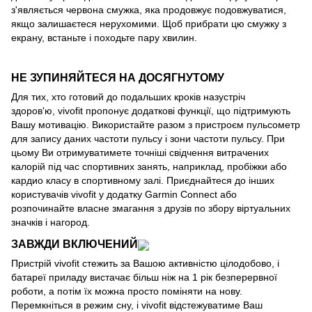
з'являється червона смужка, яка продовжує подовжуватися,
якщо залишаєтеся нерухомими. Щоб прибрати цю смужку з
екрану, встаньте і походьте пару хвилин.
НЕ ЗУПИНЯЙТЕСЯ НА ДОСЯГНУТОМУ
Для тих, хто готовий до подальших кроків назустріч
здоров'ю, vivofit пропонує додаткові функції, що підтримують
Вашу мотивацію. Використайте разом з пристроєм пульсометр
для запису даних частоти пульсу і зони частоти пульсу. При
цьому Ви отримуватимете точніші свідчення витрачених
калорій під час спортивних занять, наприклад, пробіжки або
кардио класу в спортивному залі. Приєднайтеся до інших
користувачів vivofit у додатку Garmin Connect або
розпочинайте власне змагання з друзів по збору віртуальних
значків і нагород.
ЗАВЖДИ ВКЛЮЧЕНИЙ
Пристрій vivofit стежить за Вашою активністю цілодобово, і
батареї приладу вистачає більш ніж на 1 рік безперервної
роботи, а потім їх можна просто поміняти на нову.
Перемкніться в режим сну, і vivofit відстежуватиме Ваш