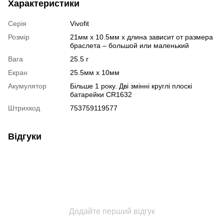
Характеристики
Серія
Vivofit
Розмір
21мм х 10.5мм х длина зависит от размера
браслета – большой или маленький
Вага
25.5 г
Екран
25.5мм x 10мм
Акумулятор
Більше 1 року. Дві змінні круглі плоскі
батарейки CR1632
Штрихкод
753759119577
Відгуки
Додайте перший відгук