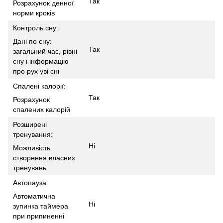
Так
Розрахунок денної
норми кроків
Контроль сну:
Дані по сну:
Так
загальний час, рівні
сну і інформацію
про рух уві сні
Спалені калорії:
Так
Розрахунок
спалених калорій
Розширені
тренування:
Ні
Можливість
створення власних
тренувань
Автопауза:
Автоматична
Ні
зупинка таймера
при припиненні