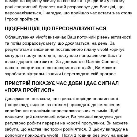
наміри на корисну звичку на все життя. Це єдиний у своєму
роді спортивний браслет, який розраховує для Вас цілі, що
персоналізуються, і нагадує, що прийшло час встати з-за столу
і трохи пройтися.
ЩОДЕННІ ЦІЛІ, ЩО ПЕРСОНАЛІЗУЮТЬСЯ
Облаштування vivofit визначає Ваш поточний рівень активності
та потім розраховує мету, що досягається, на день. За
результатами виконання поставленого плану vivofit коригує
мету для наступного дня, поступово направляючи Вас на
шлях здоровішого життя. За допомогою Garmin Connect,
нашого спортивного співтовариства онлайн, Ви можете
заробляти віртуальні значки і переглядати свій прогрес.
ПРИСТРІЙ ПОКАЗУЄ ЧАС ДОБИ І ДАЄ СИГНАЛ
«ПОРА ПРОЙТИСЯ»
Дослідження показали, що тривалі періоди неактивності
(наприклад, сидіння за столом) приводять до зменшення
вироблення організмів жироспалювальних ензимів. Щоб
понизити цей негативний ефект, Ви повинні впродовж дня
регулярно робити перерви на короткі прогулянки. Ви можете
забути, що настав час трохи розім'ятися. В цьому випадку на
допомогу приходить vivofit . Після 1 години без руху на екрані