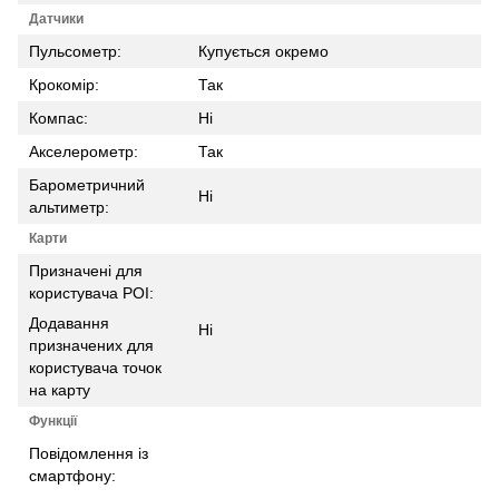
Датчики
Пульсометр:
Купується окремо
Крокомір:
Так
Компас:
Ні
Акселерометр:
Так
Барометричний
Ні
альтиметр:
Карти
Призначені для
користувача POI:
Додавання
Ні
призначених для
користувача точок
на карту
Функції
Повідомлення із
смартфону: