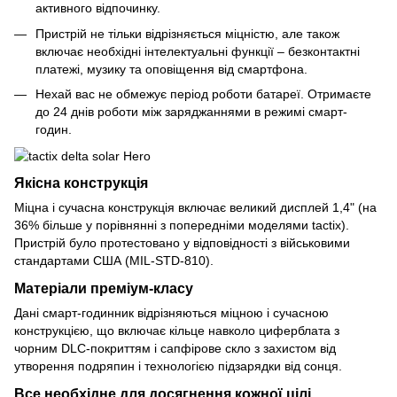
активного відпочинку.
Пристрій не тільки відрізняється міцністю, але також
включає необхідні інтелектуальні функції – безконтактні
платежі, музику та оповіщення від смартфона.
Нехай вас не обмежує період роботи батареї. Отримаєте
до 24 днів роботи між заряджаннями в режимі смарт-
годин.
Якісна конструкція
Міцна і сучасна конструкція включає великий дисплей 1,4" (на
36% більше у порівнянні з попередніми моделями tactix).
Пристрій було протестовано у відповідності з військовими
стандартами США (MIL-STD-810).
Матеріали преміум-класу
Дані смарт-годинник відрізняються міцною і сучасною
конструкцією, що включає кільце навколо циферблата з
чорним DLC-покриттям і сапфірове скло з захистом від
утворення подряпин і технологією підзарядки від сонця.
Все необхідне для досягнення кожної цілі