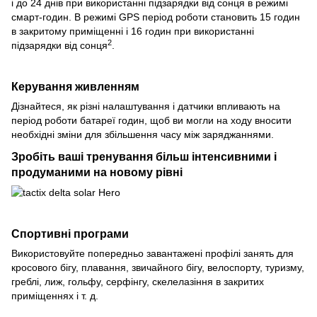
і до 24 днів при використанні підзарядки від сонця в режимі
смарт-годин. В режимі GPS період роботи становить 15 годин
в закритому приміщенні і 16 годин при використанні
2
підзарядки від сонця
.
Керування живленням
Дізнайтеся, як різні налаштування і датчики впливають на
період роботи батареї годин, щоб ви могли на ходу вносити
необхідні зміни для збільшення часу між заряджаннями.
Зробіть ваші тренування більш інтенсивними і
продуманими на новому рівні
Спортивні програми
Використовуйте попередньо завантажені профілі занять для
кросового бігу, плавання, звичайного бігу, велоспорту, туризму,
греблі, лиж, гольфу, серфінгу, скелелазіння в закритих
приміщеннях і т. д.