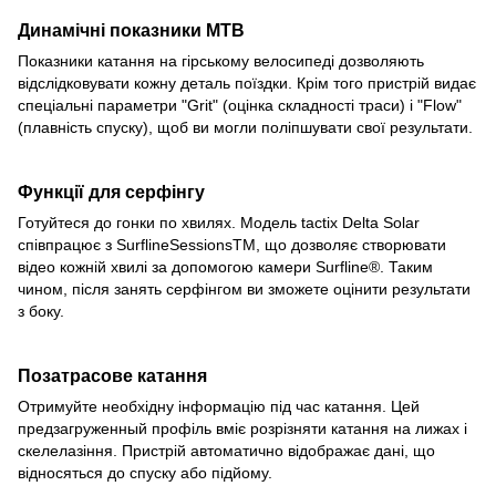
Динамічні показники MTB
Показники катання на гірському велосипеді дозволяють
відслідковувати кожну деталь поїздки. Крім того пристрій видає
спеціальні параметри "Grit" (оцінка складності траси) і "Flow"
(плавність спуску), щоб ви могли поліпшувати свої результати.
Функції для серфінгу
Готуйтеся до гонки по хвилях. Модель
tactix Delta
Solar
співпрацює з SurflineSessionsTM, що дозволяє створювати
відео кожній хвилі за допомогою камери Surfline®. Таким
чином, після занять серфінгом ви зможете оцінити результати
з боку.
Позатрасове катання
Отримуйте необхідну інформацію під час катання. Цей
предзагруженный профіль вміє розрізняти катання на лижах і
скелелазіння. Пристрій автоматично відображає дані, що
відносяться до спуску або підйому.