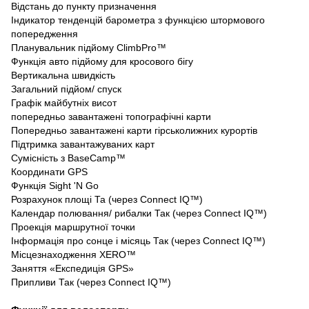
Відстань до пункту призначення
Індикатор тенденцій барометра з функцією штормового
попередження
Планувальник підйому ClimbPro™
Функція авто підйому для кросового бігу
Вертикальна швидкість
Загальний підйом/ спуск
Графік майбутніх висот
попередньо завантажені топографічні карти
Попередньо завантажені карти гірськолижних курортів
Підтримка завантажуваних карт
Сумісність з BaseCamp™
Координати GPS
Функція Sight 'N Go
Розрахунок площі Та (через Connect IQ™)
Календар полювання/ рибалки Так (через Connect IQ™)
Проекція маршрутної точки
Інформація про сонце і місяць Так (через Connect IQ™)
Місцезнаходження XERO™
Заняття «Експедиція GPS»
Припливи Так (через Connect IQ™)