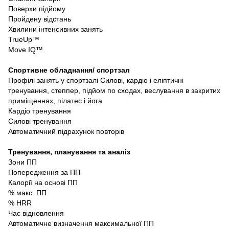
Поверхи підйому
Пройдену відстань
Хвилини інтенсивних занять
TrueUp™
Move IQ™
Спортивне обладнання/ спортзал
Профілі занять у спортзалі Силові, кардіо і еліптичні
тренування, степпер, підйом по сходах, веслування в закритих
приміщеннях, пілатес і йога
Кардіо тренування
Силові тренування
Автоматичний підрахунок повторів
Тренування, планування та аналіз
Зони ПП
Попередження за ПП
Калорії на основі ПП
% макс. ПП
% HRR
Час відновлення
Автоматичне визначення максимальної ПП