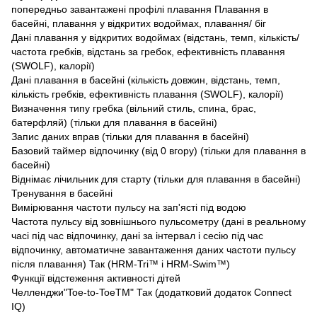
попередньо завантажені профілі плавання Плавання в
басейні, плавання у відкритих водоймах, плавання/ біг
Дані плавання у відкритих водоймах (відстань, темп, кількість/
частота гребків, відстань за гребок, ефективність плавання
(SWOLF), калорії)
Дані плавання в басейні (кількість довжин, відстань, темп,
кількість гребків, ефективність плавання (SWOLF), калорії)
Визначення типу гребка (вільний стиль, спина, брас,
батерфляй) (тільки для плавання в басейні)
Запис даних вправ (тільки для плавання в басейні)
Базовий таймер відпочинку (від 0 вгору) (тільки для плавання в
басейні)
Віднімає лічильник для старту (тільки для плавання в басейні)
Тренування в басейні
Вимірювання частоти пульсу на зап'ясті під водою
Частота пульсу від зовнішнього пульсометру (дані в реальному
часі під час відпочинку, дані за інтервал і сесію під час
відпочинку, автоматичне завантаження даних частоти пульсу
після плавання) Так (HRM-Tri™ і HRM-
Swim
™)
Функції відстеження активності дітей
Челленджи"Toe-to-ToeTM" Так (додатковий додаток Connect
IQ)