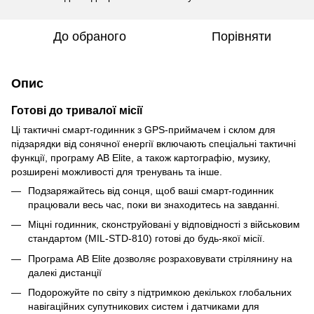
До обраного
Порівняти
Опис
Готові до тривалої місії
Ці тактичні
смарт-годинник
з GPS-приймачем і склом для
підзарядки від сонячної енергії включають спеціальні тактичні
функції, програму AB Elite, а також картографію, музику,
розширені можливості для тренувань та інше.
Подзаряжайтесь від сонця, щоб ваші смарт-годинник
працювали весь час, поки ви знаходитесь на завданні.
Міцні годинник, сконструйовані у відповідності з військовим
стандартом (MIL-STD-810) готові до будь-якої місії.
Програма AB Elite дозволяє розраховувати стрілянину на
далекі дистанції
Подорожуйте по світу з підтримкою декількох глобальних
навігаційних супутникових систем і датчиками для