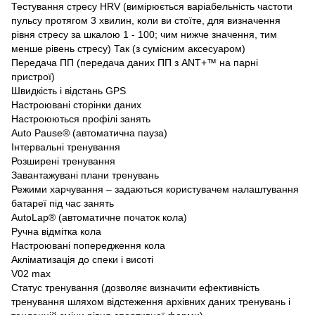
Тестування стресу HRV (вимірюється варіабельність частоти
пульсу протягом 3 хвилин, коли ви стоїте, для визначення
рівня стресу за шкалою 1 - 100; чим нижче значення, тим
менше рівень стресу) Так (з сумісним аксесуаром)
Передача ПП (передача даних ПП з ANT+™ на парні
пристрої)
Швидкість і відстань GPS
Настроювані сторінки даних
Настроюються профілі занять
Auto Pause® (автоматична пауза)
Інтервальні тренування
Розширені тренування
Завантажувані плани тренувань
Режими харчування – задаються користувачем налаштування
батареї під час занять
AutoLap® (автоматичне початок кола)
Ручна відмітка кола
Настроювані попередження кола
Акліматизація до спеки і висоті
V02 max
Статус тренування (дозволяє визначити ефективність
тренування шляхом відстеження архівних даних тренувань і