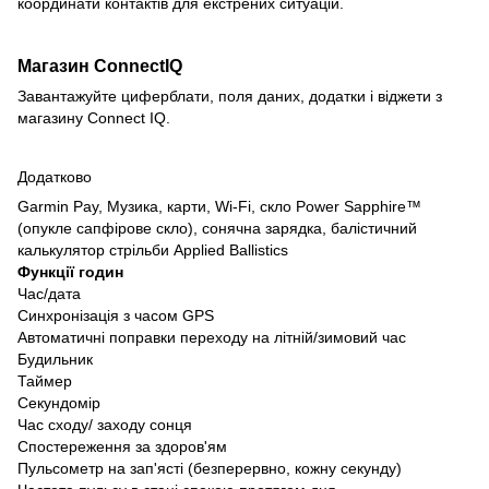
координати контактів для екстрених ситуацій.
Магазин ConnectIQ
Завантажуйте циферблати, поля даних, додатки і віджети з
магазину Connect IQ.
Додатково
Garmin Pay, Музика, карти, Wi-Fi, скло Power Sapphire™
(опукле сапфірове скло), сонячна зарядка, балістичний
калькулятор стрільби Applied Ballistics
Функції годин
Час/дата
Синхронізація з часом GPS
Автоматичні поправки переходу на літній/зимовий час
Будильник
Таймер
Секундомір
Час сходу/ заходу сонця
Спостереження за здоров'ям
Пульсометр на зап'ясті (безперервно, кожну секунду)