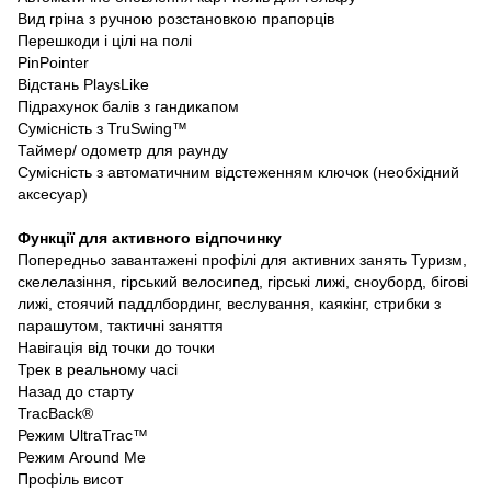
Вид гріна з ручною розстановкою прапорців
Перешкоди і цілі на полі
PinPointer
Відстань PlaysLike
Підрахунок балів з гандикапом
Сумісність з TruSwing™
Таймер/ одометр для раунду
Сумісність з автоматичним відстеженням ключок (необхідний
аксесуар)
Функції для активного відпочинку
Попередньо завантажені профілі для активних занять Туризм,
скелелазіння, гірський велосипед, гірські лижі, сноуборд, бігові
лижі, стоячий паддлбординг, веслування, каякінг, стрибки з
парашутом, тактичні заняття
Навігація від точки до точки
Трек в реальному часі
Назад до старту
TracBack®
Режим UltraTrac™
Режим Around Me
Профіль висот