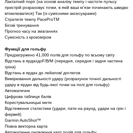
Лактатний поріг (на основі аналізу темпу і частоти пульсу
пристрій розраховує точки, в якій ваші м'язи починають швидко
втомлюватися) Так (із сумісними аксесуарами)
Стратегія темпу PaceProTM
Бігові тренування
Прогноз часу на змаганнях
Сумісність з крокоміром
Функції для гольфу
Предзагружено 41,000 полів для гольфу по всьому світу
Відстань в ярдахдоF/B/M (передня, середня і задня частина
гріна)
Відстань в ярдах до лейапов/ доглегов
Вимірювання дальності удару (розрахунок точної дальності
удару в ярдах від будь-якої точки на полі для гольфу)
Автоматичне
Цифрова таблиця балів
Користувальницькі мети
Відстеження статистики (удари, пати на раунд, удари на грін і
фервей)
Garmin AutoShot™
Повна векторна карта
Автоматичне оновлення карт полів для гольфу