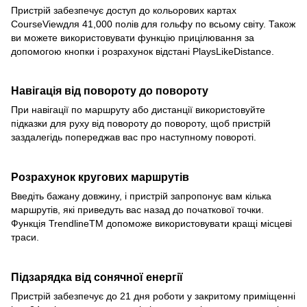
Пристрій забезпечує доступ до кольорових картах
CourseViewдля 41,000 полів для гольфу по всьому світу. Також
ви можете використовувати функцію прицілювання за
допомогою кнопки і розрахунок відстані PlaysLikeDistance.
Навігація від повороту до повороту
При навігації по маршруту або дистанції використовуйте
підказки для руху від повороту до повороту, щоб пристрій
заздалегідь попереджав вас про наступному повороті.
Розрахунок кругових маршрутів
Введіть бажану довжину, і пристрій запропонує вам кілька
маршрутів, які приведуть вас назад до початкової точки.
Функція TrendlineTM допоможе використовувати кращі місцеві
траси.
Підзарядка від сонячної енергії
Пристрій забезпечує до 21 дня роботи у закритому приміщенні