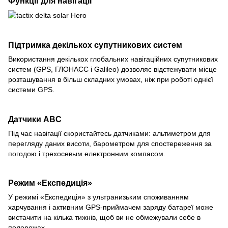
Функції для навігації
Підтримка декількох супутникових систем
Використання декількох глобальних навігаційних супутникових
систем (GPS, ГЛОНАСС і Galileo) дозволяє відстежувати місце
розташування в більш складних умовах, ніж при роботі однієї
системи GPS.
Датчики ABC
Під час навігації скористайтесь датчиками: альтиметром для
перегляду даних висоти, барометром для спостереження за
погодою і трехосевым електронним компасом.
Режим «Експедиція»
У режимі «Експедиція» з ультранизьким споживанням
харчування і активним GPS-приймачем заряду батареї може
вистачити на кілька тижнів, щоб ви не обмежували себе в
подорожах.