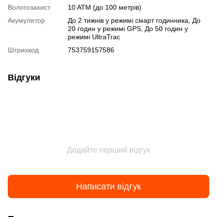
Вологозахист
10 ATM (до 100 метрів)
Акумулятор
До 2 тижнів у режимі смарт годинника, До
20 годин у режимі GPS, До 50 годин у
режимі UltraTrac
Штрихкод
753759157586
Відгуки
Додайте перший відгук
Написати відгук