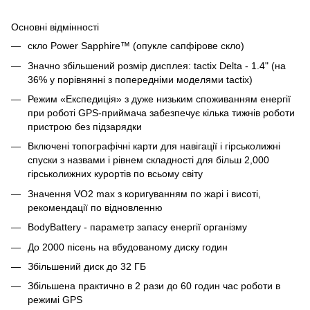
Основні відмінності
скло Power Sapphire™ (опукле сапфірове скло)
Значно збільшений розмір дисплея: tactix Delta - 1.4" (на
36% у порівнянні з попередніми моделями tactix)
Режим «Експедиція» з дуже низьким споживанням енергії
при роботі GPS-приймача забезпечує кілька тижнів роботи
пристрою без підзарядки
Включені топографічні карти для навігації і гірськолижні
спуски з назвами і рівнем складності для більш 2,000
гірськолижних курортів по всьому світу
Значення VO2 max з коригуванням по жарі і висоті,
рекомендації по відновленню
BodyBattery - параметр запасу енергії організму
До 2000 пісень на вбудованому диску годин
Збільшений диск до 32 ГБ
Збільшена практично в 2 рази до 60 годин час роботи в
режимі GPS