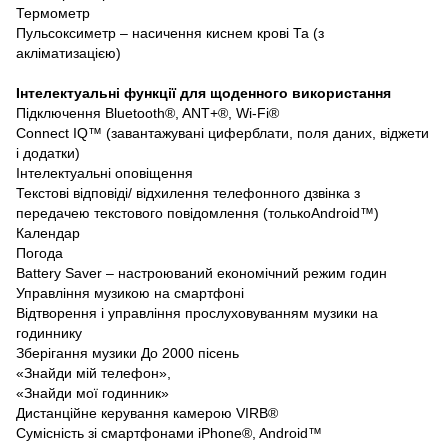
Термометр
Пульсоксиметр – насичення киснем крові Та (з
акліматизацією)
Інтелектуальні функції для щоденного використання
Підключення Bluetooth®, ANT+®, Wi-Fi®
Connect IQ™ (завантажувані циферблати, поля даних, віджети
і додатки)
Інтелектуальні оповіщення
Текстові відповіді/ відхилення телефонного дзвінка з
передачею текстового повідомлення (толькоAndroid™)
Календар
Погода
Battery Saver – настроюваний економічний режим годин
Управління музикою на смартфоні
Відтворення і управління прослуховуванням музики на
годиннику
Зберігання музики До 2000 пісень
«Знайди мій телефон»,
«Знайди мої годинник»
Дистанційне керування камерою VIRB®
Сумісність зі смартфонами iPhone®, Android™