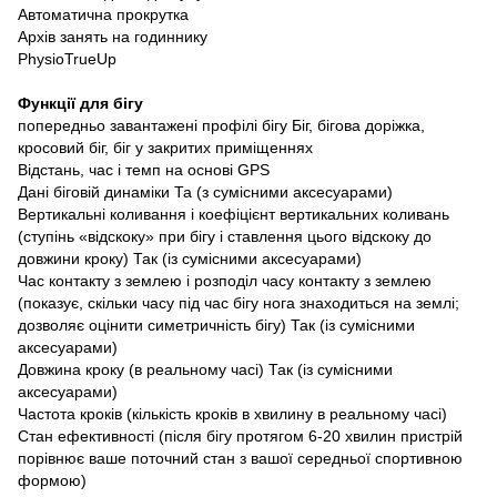
Автоматична прокрутка
Архів занять на годиннику
PhysioTrueUp
Функції для бігу
попередньо завантажені профілі бігу Біг, бігова доріжка,
кросовий біг, біг у закритих приміщеннях
Відстань, час і темп на основі GPS
Дані біговій динаміки Та (з сумісними аксесуарами)
Вертикальні коливання і коефіцієнт вертикальних коливань
(ступінь «відскоку» при бігу і ставлення цього відскоку до
довжини кроку) Так (із сумісними аксесуарами)
Час контакту з землею і розподіл часу контакту з землею
(показує, скільки часу під час бігу нога знаходиться на землі;
дозволяє оцінити симетричність бігу) Так (із сумісними
аксесуарами)
Довжина кроку (в реальному часі) Так (із сумісними
аксесуарами)
Частота кроків (кількість кроків в хвилину в реальному часі)
Стан ефективності (після бігу протягом 6-20 хвилин пристрій
порівнює ваше поточний стан з вашої середньої спортивною
формою)