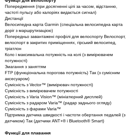
Функції для велоспорту
Попередження (при досягненні цілі за часом, відстанню,
частоті пульсу або калоріях видається сигнал)
Дистанції
Велосипедна карта Garmin (спеціальна велосипедна карта
доріг з маршрутизацією)
Попередньо завантажені профілі для велоспорту Велоспорт,
велоспорт в закритих приміщеннях, гірський велосипед,
тріатлон
Коло і максимальна потужність на колі (з вимірювачем
потужності)
Змагання з заняттям
FTP (функціональна порогова потужність) Так (з сумісним
аксесуаром)
Сумісність з Vector™ (вимірювач потужності)
Сумісність з вимірювачем потужності
Сумісність з Varia Vision™ (мініатюрний дисплей)
Сумісність з радаром Varia™ (радар заднього огляду)
Сумісність з фарами Varia™
Підтримка датчика швидкості і частоти обертання педалей (з
датчиком) Так (датчики ANT+® і Bluetooth® Smart)
Функції для плавання