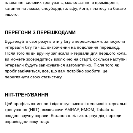
плавання, силових тренувань, скелелазіння в приміщенні,
катання на лижах, сноуборді, гольфу, йоги, пілатесу та багато
іншого.
ПЕРЕГОНИ З ПЕРЕШКОДАМИ
Відстежуйте свої результати у бігу з перешкодами, записуючи
інтервали бігу та час, витрачений на подолання перешкод.
Після того як ви вручну записали інтервали для першого кола,
ви можете зосередитись виключно на старті, оскільки наступні
інтервали будуть записуватися автоматично. Після того як
пробіг закінчиться, все, що вам потрібно зробити, це
переглянути свою статистику.
HIIT-ТРЕНУВАННЯ
Цей профіль активності відстежує високоінтенсивні інтервальні
тренування (HIIT), включаючи AMRAP, EMOM, Tabata та
введені вручну вправи. Встановіть кількість раундів, періоди
вправ/відпочинку тощо.