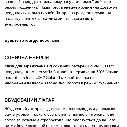
сонячній зарядці та тривалому часу автономної роботи в
1
режимі годинника
. Крім того, менеджер живлення дозволяє
продовжити термін служби батареї за рахунок керування
налаштуваннями та датчиками, які споживають
електроенергію.
Будьте готові до нової місії.
СОНЯЧНА ЕНЕРГІЯ
Лінза для заряджання від сонячних батарей Power Glass™
продовжує термін служби батареї, генеруючи на 50% більше
енергії, ніж Instinct® 2 Solar. Залишайтеся довше з
1
необмеженим часом автономної роботи в режимі годинника
.
ВБУДОВАНИЙ ЛІХТАР
Вбудований ліхтарик з декількома світлодіодами допоможе
вам в умовах низького освітлення зі змінною інтенсивністю
світла та режимом стробоскопа, що адаптується до вашого
ритму бігу. Безпечний режим червоного світла допоможе вам