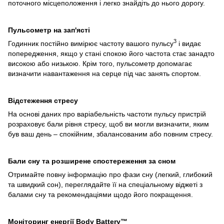
поточного місцеположення і легко знайдіть до нього дорогу.
Пульсометр на зап'ясті
3
Годинник постійно вимірює частоту вашого пульсу
і видає
попередження, якщо у стані спокою його частота стає занадто
високою або низькою. Крім того, пульсометр допомагає
визначити навантаження на серце під час занять спортом.
Відстеження стресу
На основі даних про варіабельність частоти пульсу пристрій
розраховує бали рівня стресу, щоб ви могли визначити, яким
був ваш день – спокійним, збалансованим або повним стресу.
Бали сну та розширене спостереження за сном
Отримайте повну інформацію про фази сну (легкий, глибокий
та швидкий сон), переглядайте її на спеціальному віджеті з
балами сну та рекомендаціями щодо його покращення.
Моніторинг енергії Body Battery™