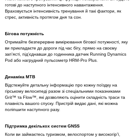
готові до наступного інтенсивного навантаження.
Враховується інтенсивність тренування й такі фактори, як
стрес, активність протягом дня та сон.
Бігова потужність
Отримайте безперервне вимірювання бігової потужності, яку
ви прикладаєте до дороги під час бігу, прямо на своєму
зап'ясті, під’єднавши до годинника датчик Running Dynamics
Pod або нагрудний пульсометр HRM-Pro Plus.
Динаміка MTB
Відстежуйте детальну інформацію про кожну поїздку на
гірському велосипеді разом зі спеціальними показниками
Grit™ та Flow™, які дозволяють оцінити складність траси та
плавність вашого спуску. Пристрій видає дані, які можна
поліпшити наступного разу.
Підтримка декількох систем GNSS
Коли ви займаєтесь туризмом, велоспортом у високогір’ї,