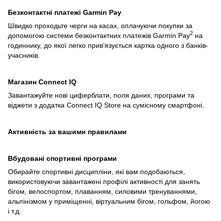
Безконтактні платежі Garmin Pay
Швидко проходьте черги на касах, оплачуючи покупки за
2
допомогою системи безконтактних платежів Garmin Pay
на
годиннику, до якої легко прив’язується картка одного з банків-
учасників.
Магазин Сonnect IQ
Завантажуйте нові циферблати, поля даних, програми та
віджети з додатка Connect IQ Store на сумісному смартфоні.
Активність за вашими правилами
Вбудовані спортивні програми
Обирайте спортивні дисципліни, які вам подобаються,
використовуючи завантажені профілі активності для занять
бігом, велоспортом, плаванням, силовими тренуваннями,
альпінізмом у приміщенні, віртуальним бігом, гольфом, йогою
і т.д.