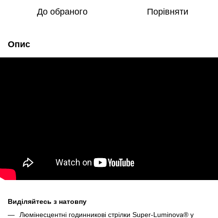
До обраного
Порівняти
Опис
Виділяйтесь з натовпу
Люмінесцентні годинникові стрілки Super-Luminova® у