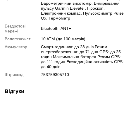
Барометричний висотомір
,
Вимірювання
пульсу Garmin Elevate
,
Гіроскоп
,
Електронний компас
,
Пульсоксиметр Pulse
Ox
,
Термометр
Бездротові
Bluetooth
,
ANT+
мережі
Вологозахист
10 ATM (до 100 метрів)
Акумулятор
Смарт-годинник: до 28 днів Режим
енергозбереження: до 71 дня GPS: до 25
годин Максимальна батарея Режим GPS:
до 111 годин Експедиційна активність GPS:
до 40 днів
Штрихкод
753759305710
Відгуки