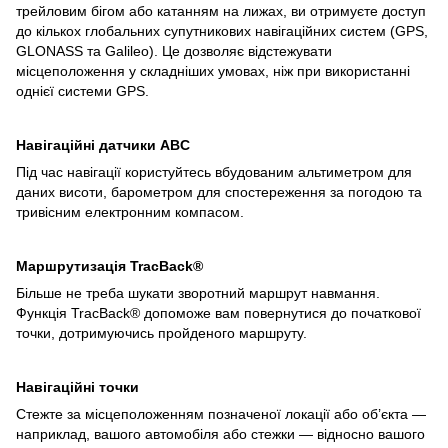
трейловим бігом або катанням на лижах, ви отримуєте доступ
до кількох глобальних супутникових навігаційних систем (GPS,
GLONASS та Galileo). Це дозволяє відстежувати
місцеположення у складніших умовах, ніж при використанні
однієї системи GPS.
Навігаційні датчики ABC
Під час навігації користуйтесь вбудованим альтиметром для
даних висоти, барометром для спостереження за погодою та
тривісним електронним компасом.
Маршрутизація TracBack®
Більше не треба шукати зворотний маршрут навмання.
Функція TracBack® допоможе вам повернутися до початкової
точки, дотримуючись пройденого маршруту.
Навігаційні точки
Стежте за місцеположенням позначеної локації або об’єкта —
наприклад, вашого автомобіля або стежки — відносно вашого