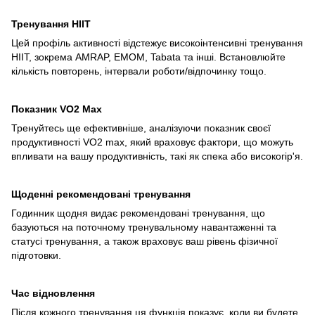
Тренування HIIT
Цей профіль активності відстежує високоінтенсивні тренування
HIIT, зокрема AMRAP, EMOM, Tabata та інші. Встановлюйте
кількість повторень, інтервали роботи/відпочинку тощо.
Показник VO2 Мax
Тренуйтесь ще ефективніше, аналізуючи показник своєї
продуктивності VO2 max, який враховує фактори, що можуть
впливати на вашу продуктивність, такі як спека або високогір'я.
Щоденні рекомендовані тренування
Годинник щодня видає рекомендовані тренування, що
базуються на поточному тренувальному навантаженні та
статусі тренування, а також враховує ваш рівень фізичної
підготовки.
Час відновлення
Після кожного тренування ця функція показує, коли ви будете