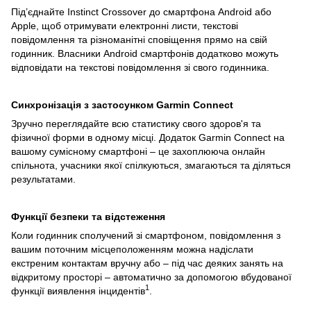
Під’єднайте Instinct Crossover до смартфона Android або
Apple, щоб отримувати електронні листи, текстові
повідомлення та різноманітні сповіщення прямо на свій
годинник. Власники Android смартфонів додатково можуть
відповідати на текстові повідомлення зі свого годинника.
Синхронізація з застосунком Garmin Connect
Зручно переглядайте всю статистику свого здоров'я та
фізичної форми в одному місці. Додаток Garmin Connect на
вашому сумісному смартфоні – це захоплююча онлайн
спільнота, учасники якої спілкуються, змагаються та діляться
результатами.
Функції безпеки та відстеження
Коли годинник сполучений зі смартфоном, повідомлення з
вашим поточним місцеположенням можна надіслати
екстреним контактам вручну або – під час деяких занять на
відкритому просторі – автоматично за допомогою вбудованої
1
функції виявлення інцидентів
.