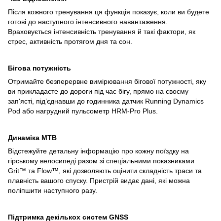
Після кожного тренування ця функція показує, коли ви будете
готові до наступного інтенсивного навантаження.
Враховується інтенсивність тренування й такі фактори, як
стрес, активність протягом дня та сон.
Бігова потужність
Отримайте безперервне вимірювання бігової потужності, яку
ви прикладаєте до дороги під час бігу, прямо на своєму
зап'ясті, під’єднавши до годинника датчик Running Dynamics
Pod або нагрудний пульсометр HRM-Pro Plus.
Динаміка MTB
Відстежуйте детальну інформацію про кожну поїздку на
гірському велосипеді разом зі спеціальними показниками
Grit™ та Flow™, які дозволяють оцінити складність траси та
плавність вашого спуску. Пристрій видає дані, які можна
поліпшити наступного разу.
Підтримка декількох систем GNSS