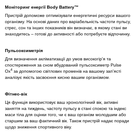
Моніторинг енергії Body Battery™
Пристрій допоможе оптимізувати енергетичні ресурси вашого
організму. На основі даних про варіабельність частоти пульсу,
стрес, сон та інших показників він визначає, в якому стані ви
знаходитесь – готові до активності або потребуєте відпочинку.
Пульсоксиметрія
Для визначення акліматизації до умов високогір'я та
спостереження за сном вбудований пульсоксиметр Pulse
4
Ox
за допомогою світлових променів на вашому зап'ясті
аналізує якість засвоєння кисню вашим організмом.
Фітнес-вік
Ця функція використовує ваш хронологічний вік, активні
заняття на тиждень, частоту пульсу в стані спокою та індекс
маси тіла для оцінки того, чи є ваш організм молодшим або
старшим за ваш фактичний вік. Також пристрій надає поради
щодо зниження спортивного віку.