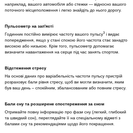
наприклад, вашого автомобіля або стежки — відносно вашого
поточного місцеположення і легко знайдіть до нього дорогу.
Пульсометр на зап'ясті
3
Годинник постійно вимірює частоту вашого пульсу
і видає
попередження, якщо у стані спокою його частота стає занадто
високою або низькою. Крім того, пульсометр допомагає
визначити навантаження на серце під час занять спортом.
Відстеження стресу
На основі даних про варіабельність частоти пульсу пристрій
розраховує бали рівня стресу, щоб ви могли визначити, яким
був ваш день – спокійним, збалансованим або повним стресу.
Бали сну та розширене спостереження за сном
Отримайте повну інформацію про фази сну (легкий, глибокий
та швидкий сон), переглядайте її на спеціальному віджеті з
балами сну та рекомендаціями щодо його покращення.