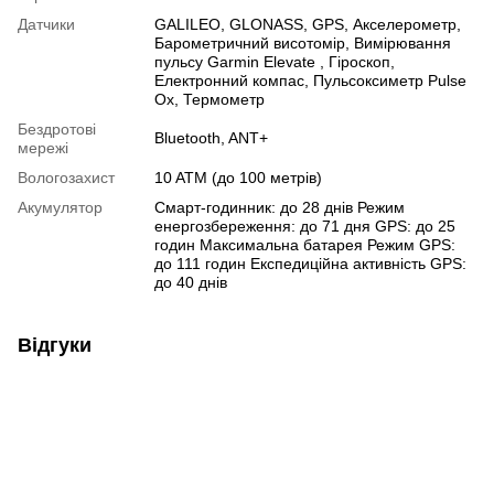
Датчики
GALILEO
,
GLONASS
,
GPS
,
Акселерометр
,
Барометричний висотомір
,
Вимірювання
пульсу Garmin Elevate
,
Гіроскоп
,
Електронний компас
,
Пульсоксиметр Pulse
Ox
,
Термометр
Бездротові
Bluetooth
,
ANT+
мережі
Вологозахист
10 ATM (до 100 метрів)
Акумулятор
Смарт-годинник: до 28 днів Режим
енергозбереження: до 71 дня GPS: до 25
годин Максимальна батарея Режим GPS:
до 111 годин Експедиційна активність GPS:
до 40 днів
Відгуки