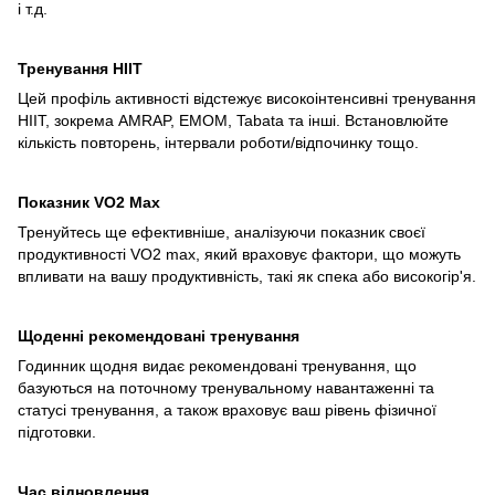
і т.д.
Тренування HIIT
Цей профіль активності відстежує високоінтенсивні тренування
HIIT, зокрема AMRAP, EMOM, Tabata та інші. Встановлюйте
кількість повторень, інтервали роботи/відпочинку тощо.
Показник VO2 Мax
Тренуйтесь ще ефективніше, аналізуючи показник своєї
продуктивності VO2 max, який враховує фактори, що можуть
впливати на вашу продуктивність, такі як спека або високогір'я.
Щоденні рекомендовані тренування
Годинник щодня видає рекомендовані тренування, що
базуються на поточному тренувальному навантаженні та
статусі тренування, а також враховує ваш рівень фізичної
підготовки.
Час відновлення