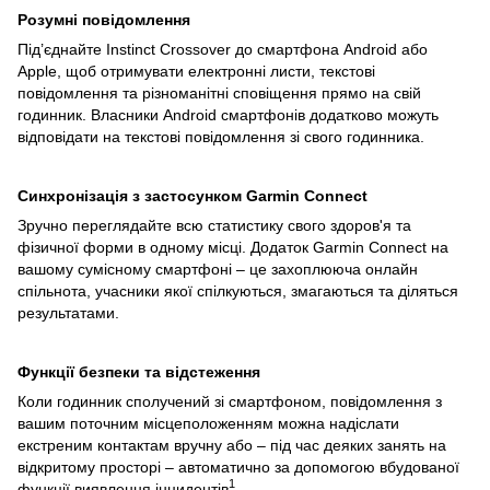
Розумні повідомлення
Під’єднайте Instinct Crossover до смартфона Android або
Apple, щоб отримувати електронні листи, текстові
повідомлення та різноманітні сповіщення прямо на свій
годинник. Власники Android смартфонів додатково можуть
відповідати на текстові повідомлення зі свого годинника.
Синхронізація з застосунком Garmin Connect
Зручно переглядайте всю статистику свого здоров'я та
фізичної форми в одному місці. Додаток Garmin Connect на
вашому сумісному смартфоні – це захоплююча онлайн
спільнота, учасники якої спілкуються, змагаються та діляться
результатами.
Функції безпеки та відстеження
Коли годинник сполучений зі смартфоном, повідомлення з
вашим поточним місцеположенням можна надіслати
екстреним контактам вручну або – під час деяких занять на
відкритому просторі – автоматично за допомогою вбудованої
1
функції виявлення інцидентів
.