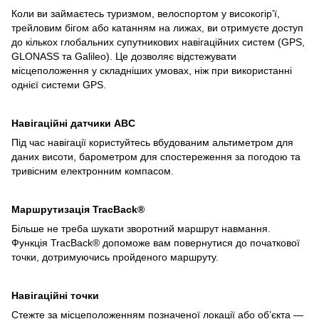
Коли ви займаєтесь туризмом, велоспортом у високогір’ї,
трейловим бігом або катанням на лижах, ви отримуєте доступ
до кількох глобальних супутникових навігаційних систем (GPS,
GLONASS та Galileo). Це дозволяє відстежувати
місцеположення у складніших умовах, ніж при використанні
однієї системи GPS.
Навігаційні датчики ABC
Під час навігації користуйтесь вбудованим альтиметром для
даних висоти, барометром для спостереження за погодою та
тривісним електронним компасом.
Маршрутизація TracBack®
Більше не треба шукати зворотний маршрут навмання.
Функція TracBack® допоможе вам повернутися до початкової
точки, дотримуючись пройденого маршруту.
Навігаційні точки
Стежте за місцеположенням позначеної локації або об’єкта —