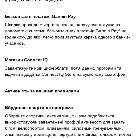
Безконтактні платежі Garmin Pay
Швидко проходьте черги на касах, оплачуючи покупки за
2
допомогою системи безконтактних платежів Garmin Pay
на
годиннику, до якої легко прив’язується картка одного з банків-
учасників.
Магазин Сonnect IQ
Завантажуйте нові циферблати, поля даних, програми та
віджети з додатка Connect IQ Store на сумісному смартфоні.
Активність за вашими правилами
Вбудовані спортивні програми
Обирайте спортивні дисципліни, які вам подобаються,
використовуючи завантажені профілі активності для занять
бігом, велоспортом, плаванням, силовими тренуваннями,
альпінізмом у приміщенні, віртуальним бігом, гольфом, йогою