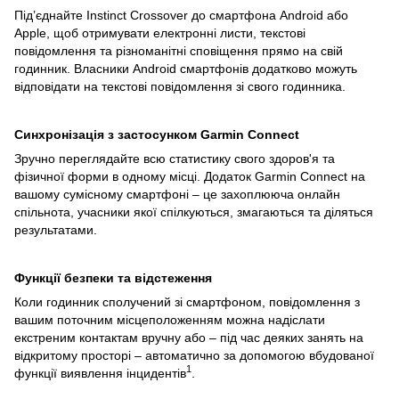
Під’єднайте Instinct Crossover до смартфона Android або
Apple, щоб отримувати електронні листи, текстові
повідомлення та різноманітні сповіщення прямо на свій
годинник. Власники Android смартфонів додатково можуть
відповідати на текстові повідомлення зі свого годинника.
Синхронізація з застосунком Garmin Connect
Зручно переглядайте всю статистику свого здоров'я та
фізичної форми в одному місці. Додаток Garmin Connect на
вашому сумісному смартфоні – це захоплююча онлайн
спільнота, учасники якої спілкуються, змагаються та діляться
результатами.
Функції безпеки та відстеження
Коли годинник сполучений зі смартфоном, повідомлення з
вашим поточним місцеположенням можна надіслати
екстреним контактам вручну або – під час деяких занять на
відкритому просторі – автоматично за допомогою вбудованої
1
функції виявлення інцидентів
.