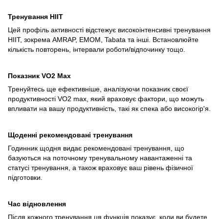
Тренування HIIT
Цей профіль активності відстежує високоінтенсивні тренування
HIIT, зокрема AMRAP, EMOM, Tabata та інші. Встановлюйте
кількість повторень, інтервали роботи/відпочинку тощо.
Показник VO2 Мax
Тренуйтесь ще ефективніше, аналізуючи показник своєї
продуктивності VO2 max, який враховує фактори, що можуть
впливати на вашу продуктивність, такі як спека або високогір'я.
Щоденні рекомендовані тренування
Годинник щодня видає рекомендовані тренування, що
базуються на поточному тренувальному навантаженні та
статусі тренування, а також враховує ваш рівень фізичної
підготовки.
Час відновлення
Після кожного тренування ця функція показує, коли ви будете