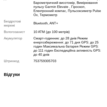
Барометричний висотомір
,
Вимірювання
пульсу Garmin Elevate
,
Гіроскоп
,
Електронний компас
,
Пульсоксиметр Pulse
Ox
,
Термометр
Бездротові
Bluetooth
,
ANT+
мережі
Вологозахист
10 ATM (до 100 метрів)
Акумулятор
Смарт-годинник: до 28 днів Режим
енергозбереження: до 71 дня GPS: до 25
годин Максимальна батарея Режим GPS:
до 111 годин Експедиційна активність GPS:
до 40 днів
Штрихкод
753759305703
Відгуки