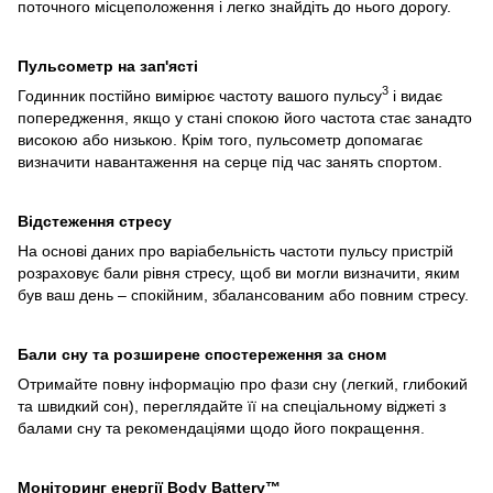
поточного місцеположення і легко знайдіть до нього дорогу.
Пульсометр на зап'ясті
3
Годинник постійно вимірює частоту вашого пульсу
і видає
попередження, якщо у стані спокою його частота стає занадто
високою або низькою. Крім того, пульсометр допомагає
визначити навантаження на серце під час занять спортом.
Відстеження стресу
На основі даних про варіабельність частоти пульсу пристрій
розраховує бали рівня стресу, щоб ви могли визначити, яким
був ваш день – спокійним, збалансованим або повним стресу.
Бали сну та розширене спостереження за сном
Отримайте повну інформацію про фази сну (легкий, глибокий
та швидкий сон), переглядайте її на спеціальному віджеті з
балами сну та рекомендаціями щодо його покращення.
Моніторинг енергії Body Battery™