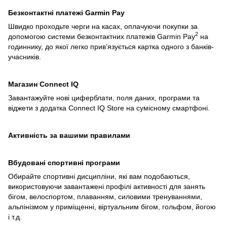
Безконтактні платежі Garmin Pay
Швидко проходьте черги на касах, оплачуючи покупки за
2
допомогою системи безконтактних платежів Garmin Pay
на
годиннику, до якої легко прив’язується картка одного з банків-
учасників.
Магазин Сonnect IQ
Завантажуйте нові циферблати, поля даних, програми та
віджети з додатка Connect IQ Store на сумісному смартфоні.
Активність за вашими правилами
Вбудовані спортивні програми
Обирайте спортивні дисципліни, які вам подобаються,
використовуючи завантажені профілі активності для занять
бігом, велоспортом, плаванням, силовими тренуваннями,
альпінізмом у приміщенні, віртуальним бігом, гольфом, йогою
і т.д.