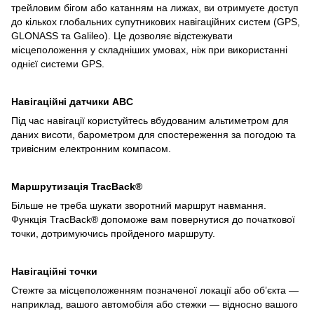
трейловим бігом або катанням на лижах, ви отримуєте доступ
до кількох глобальних супутникових навігаційних систем (GPS,
GLONASS та Galileo). Це дозволяє відстежувати
місцеположення у складніших умовах, ніж при використанні
однієї системи GPS.
Навігаційні датчики ABC
Під час навігації користуйтесь вбудованим альтиметром для
даних висоти, барометром для спостереження за погодою та
тривісним електронним компасом.
Маршрутизація TracBack®
Більше не треба шукати зворотний маршрут навмання.
Функція TracBack® допоможе вам повернутися до початкової
точки, дотримуючись пройденого маршруту.
Навігаційні точки
Стежте за місцеположенням позначеної локації або об’єкта —
наприклад, вашого автомобіля або стежки — відносно вашого