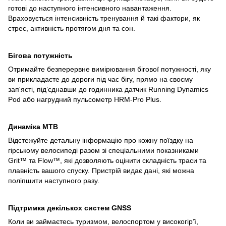
готові до наступного інтенсивного навантаження.
Враховується інтенсивність тренування й такі фактори, як
стрес, активність протягом дня та сон.
Бігова потужність
Отримайте безперервне вимірювання бігової потужності, яку
ви прикладаєте до дороги під час бігу, прямо на своєму
зап'ясті, під’єднавши до годинника датчик Running Dynamics
Pod або нагрудний пульсометр HRM-Pro Plus.
Динаміка MTB
Відстежуйте детальну інформацію про кожну поїздку на
гірському велосипеді разом зі спеціальними показниками
Grit™ та Flow™, які дозволяють оцінити складність траси та
плавність вашого спуску. Пристрій видає дані, які можна
поліпшити наступного разу.
Підтримка декількох систем GNSS
Коли ви займаєтесь туризмом, велоспортом у високогір’ї,