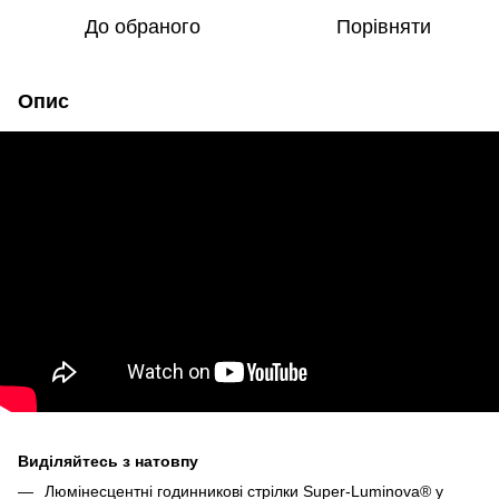
До обраного
Порівняти
Опис
Виділяйтесь з натовпу
Люмінесцентні годинникові стрілки Super-Luminova® у