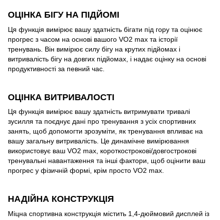
ОЦІНКА БІГУ НА ПІДЙОМІ
Ця функція вимірює вашу здатність бігати під гору та оцінює
прогрес з часом на основі вашого VO2 max та історії
тренувань. Він вимірює силу бігу на крутих підйомах і
витривалість бігу на довгих підйомах, і надає оцінку на основі
продуктивності за певний час.
ОЦІНКА ВИТРИВАЛОСТІ
Ця функція вимірює вашу здатність витримувати тривалі
зусилля та поєднує дані про тренування з усіх спортивних
занять, щоб допомогти зрозуміти, як тренування впливає на
вашу загальну витривалість. Це динамічне вимірювання
використовує ваш VO2 max, короткострокові/довгострокові
тренувальні навантаження та інші фактори, щоб оцінити ваш
прогрес у фізичній формі, крім просто VO2 max.
НАДІЙНА КОНСТРУКЦІЯ
Міцна спортивна конструкція містить 1,4-дюймовий дисплей із