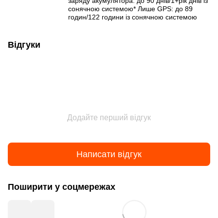
заряду акумулятора: до 90 днів/1+рік днів із
сонячною системою* Лише GPS: до 89
годин/122 години із сонячною системою
Відгуки
Додайте перший відгук
Написати відгук
Поширити у соцмережах