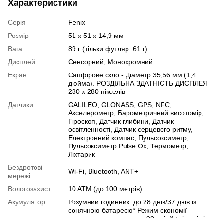
Характеристики
Серія
Fenix
Розмір
51 x 51 x 14,9 мм
Вага
89 г (тільки футляр: 61 г)
Дисплей
Сенсорний
,
Монохромний
Екран
Сапфірове скло - Діаметр 35,56 мм (1,4
дюйма). РОЗДІЛЬНА ЗДАТНІСТЬ ДИСПЛЕЯ
280 x 280 пікселів
Датчики
GALILEO
,
GLONASS
,
GPS
,
NFC
,
Акселерометр
,
Барометричний висотомір
,
Гіроскоп
,
Датчик глибини
,
Датчик
освітленності
,
Датчик серцевого ритму
,
Електронний компас
,
Пульсоксиметр
,
Пульсоксиметр Pulse Ox
,
Термометр
,
Ліхтарик
Бездротові
Wi-Fi
,
Bluetooth
,
ANT+
мережі
Вологозахист
10 ATM (до 100 метрів)
Акумулятор
Розумний годинник: до 28 днів/37 днів із
сонячною батареєю* Режим економії