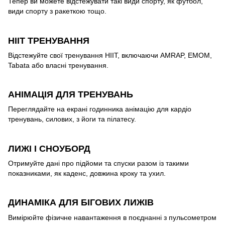
Тепер ви можете відстежувати такі види спорту, як футбол,
види спорту з ракеткою тощо.
HIIT ТРЕНУВАННЯ
Відстежуйте свої тренування HIIT, включаючи AMRAP, EMOM,
Tabata або власні тренування.
АНІМАЦІЯ ДЛЯ ТРЕНУВАНЬ
Переглядайте на екрані годинника анімацію для кардіо
тренувань, силових, з йоги та пілатесу.
ЛИЖІ І СНОУБОРД
Отримуйте дані про підйоми та спуски разом із такими
показниками, як каденс, довжина кроку та ухил.
ДИНАМІКА ДЛЯ БІГОВИХ ЛИЖІВ
Вимірюйте фізичне навантаження в поєднанні з пульсометром