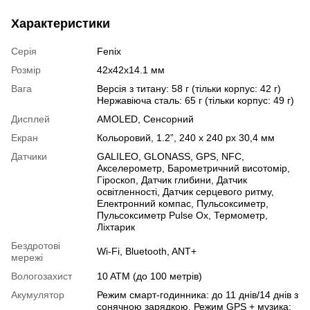
Характеристики
Серія
Fenix
Розмір
42x42x14.1 мм
Вага
Версія з титану: 58 г (тільки корпус: 42 г)
Нержавіюча сталь: 65 г (тільки корпус: 49 г)
Дисплей
AMOLED
,
Сенсорний
Екран
Кольоровий, 1.2”, 240 x 240 px 30,4 мм
Датчики
GALILEO
,
GLONASS
,
GPS
,
NFC
,
Акселерометр
,
Барометричний висотомір
,
Гіроскоп
,
Датчик глибини
,
Датчик
освітленності
,
Датчик серцевого ритму
,
Електронний компас
,
Пульсоксиметр
,
Пульсоксиметр Pulse Ox
,
Термометр
,
Ліхтарик
Бездротові
Wi-Fi
,
Bluetooth
,
ANT+
мережі
Вологозахист
10 ATM (до 100 метрів)
Акумулятор
Режим смарт-годинника: до 11 днів/14 днів з
сонячною зарядкою. Режим GPS + музика: