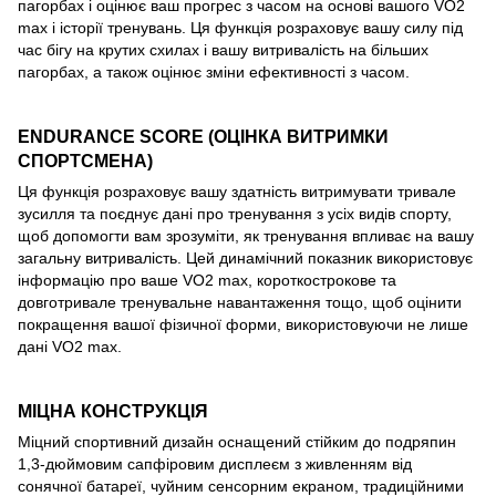
пагорбах і оцінює ваш прогрес з часом на основі вашого VO2
max і історії тренувань. Ця функція розраховує вашу силу під
час бігу на крутих схилах і вашу витривалість на більших
пагорбах, а також оцінює зміни ефективності з часом.
ENDURANCE SCORE (ОЦІНКА ВИТРИМКИ
СПОРТСМЕНА)
Ця функція розраховує вашу здатність витримувати тривале
зусилля та поєднує дані про тренування з усіх видів спорту,
щоб допомогти вам зрозуміти, як тренування впливає на вашу
загальну витривалість. Цей динамічний показник використовує
інформацію про ваше VO2 max, короткострокове та
довготривале тренувальне навантаження тощо, щоб оцінити
покращення вашої фізичної форми, використовуючи не лише
дані VO2 max.
МІЦНА КОНСТРУКЦІЯ
Міцний спортивний дизайн оснащений стійким до подряпин
1,3-дюймовим сапфіровим дисплеєм з живленням від
сонячної батареї, чуйним сенсорним екраном, традиційними