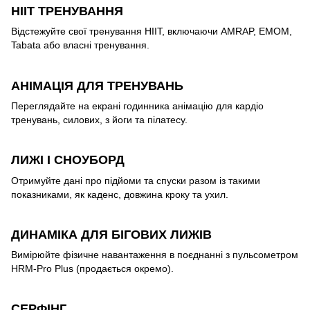
HIIT ТРЕНУВАННЯ
Відстежуйте свої тренування HIIT, включаючи AMRAP, EMOM,
Tabata або власні тренування.
АНІМАЦІЯ ДЛЯ ТРЕНУВАНЬ
Переглядайте на екрані годинника анімацію для кардіо
тренувань, силових, з йоги та пілатесу.
ЛИЖІ І СНОУБОРД
Отримуйте дані про підйоми та спуски разом із такими
показниками, як каденс, довжина кроку та ухил.
ДИНАМІКА ДЛЯ БІГОВИХ ЛИЖІВ
Вимірюйте фізичне навантаження в поєднанні з пульсометром
HRM-Pro Plus (продається окремо).
СЕРФІНГ