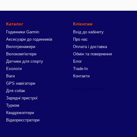
Каталог
Клієнтам
Годинники Garmin
Вхід до кабінету
Аксесуари до годинників
Про нас
Велотренажери
Оплата і доставка
Велокомп'ютери
Обмін та повернення
Датчики для спорту
Блог
Ехолоти
Trade-In
Ваги
Контакти
GPS навігатори
Ми в соцмережах
Для собак
Зарядні пристрої
Туризм
Квадрокоптери
Відеореєстратори