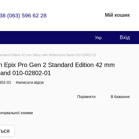
38 (063) 596 62 28
Мій кошик
Вхід
Укр
ndard Edition 42 mm Silver with Whitestone Band 010-02802-01
 Epix Pro Gen 2 Standard Edition 42 mm
 Band 010-02802-01
802-01
Написати відгук
Порівняти
В бажання
ичувальної знижки
ться