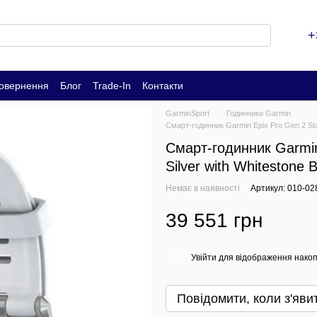
+
повернення
Блог
Trade-In
Контакти
GarminSport
Годинники Garmin
Смарт-годинник Garmin Epix Pro Gen 2 Sta
Смарт-годинник Garmin
Silver with Whitestone
Немає в наявності
Артикул: 010-02
39 551 грн
Увійти
для відображення накоп
%
Повідомити, коли з'яви