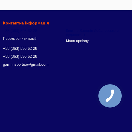
Контактна інформація
+38 (063) 596 62 28
Київ, пр.Валерія Лобановського,
будинок 9/1
Передзвонити вам?
Мапа проїзду
+38 (063) 596 62 28
+38 (063) 596 62 28
garminsportua@gmail.com