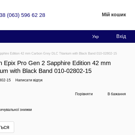
38 (063) 596 62 28
Мій кошик
Вхід
Укр
phire Edition 42 mm Carbon Grey DLC Titanium with Black Band 010-02802-15
 Epix Pro Gen 2 Sapphire Edition 42 mm
ium with Black Band 010-02802-15
802-15
Написати відгук
Порівняти
В бажання
ичувальної знижки
ться