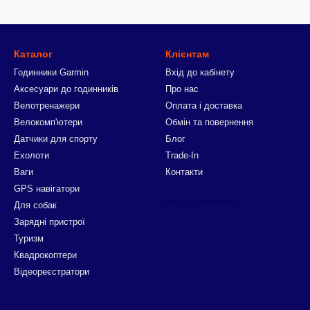
Каталог
Клієнтам
Годинники Garmin
Вхід до кабінету
Аксесуари до годинників
Про нас
Велотренажери
Оплата і доставка
Велокомп'ютери
Обмін та повернення
Датчики для спорту
Блог
Ехолоти
Trade-In
Ваги
Контакти
GPS навігатори
Ми в соцмережах
Для собак
Зарядні пристрої
Туризм
Квадрокоптери
Відеореєстратори