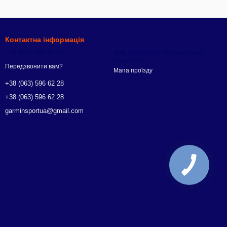
Контактна інформація
+38 (063) 596 62 28
Київ, пр.Валерія Лобановського,
будинок 9/1
Передзвонити вам?
Мапа проїзду
+38 (063) 596 62 28
+38 (063) 596 62 28
garminsportua@gmail.com