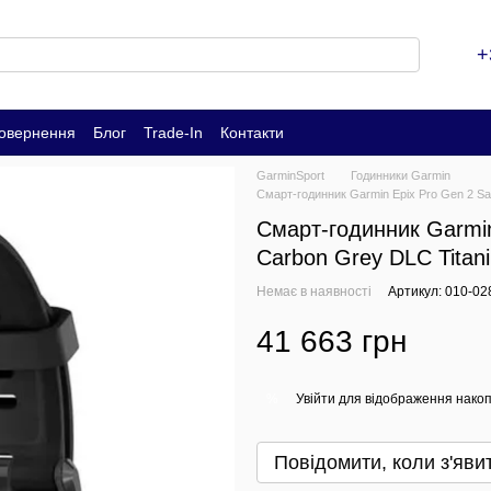
+
повернення
Блог
Trade-In
Контакти
GarminSport
Годинники Garmin
Смарт-годинник Garmin Epix Pro Gen 2 Sap
Смарт-годинник Garmin
Carbon Grey DLC Titan
Немає в наявності
Артикул: 010-02
41 663 грн
Увійти
для відображення накоп
%
Повідомити, коли з'яви