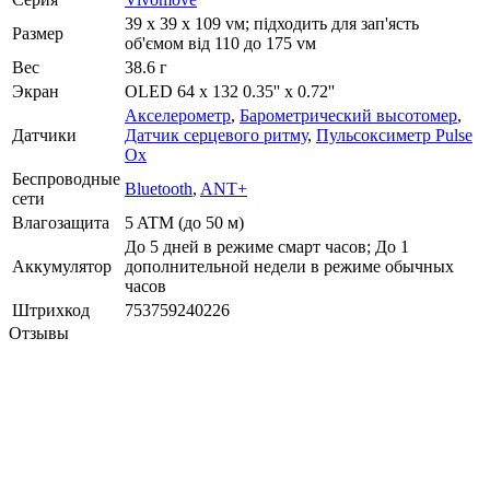
39 x 39 x 109 vм; підходить для зап'ясть
Размер
об'ємом від 110 до 175 vм
Вес
38.6 г
Экран
OLED 64 x 132 0.35'' x 0.72''
Акселерометр
,
Барометрический высотомер
,
Датчики
Датчик серцевого ритму
,
Пульсоксиметр Pulse
Ox
Беспроводные
Bluetooth
,
ANT+
сети
Влагозащита
5 ATM (до 50 м)
До 5 дней в режиме смарт часов; До 1
Аккумулятор
дополнительной недели в режиме обычных
часов
Штрихкод
753759240226
Отзывы