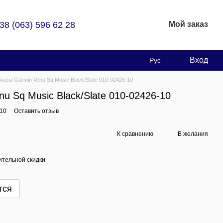
38 (063) 596 62 28
Мой заказ
Вход
Рус
часы Garmin Venu Sq Music Black/Slate 010-02426-10
u Sq Music Black/Slate 010-02426-10
-10
Оставить отзыв
К сравнению
В желания
тельной скидки
тся