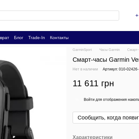
+
врат
Блог
Trade-In
Контакты
GarminSport
Часы Garmin
Смарт-
Смарт-часы Garmin Ven
Нет в наличии
Артикул: 010-02426
11 611 грн
Войти
для отображения накопи
%
Сообщить, когда появи
Характеристики