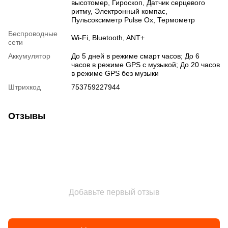
высотомер
,
Гироскоп
,
Датчик серцевого
ритму
,
Электронный компас
,
Пульсоксиметр Pulse Ox
,
Термометр
Беспроводные
Wi-Fi
,
Bluetooth
,
ANT+
сети
Аккумулятор
До 5 дней в режиме смарт часов; До 6
часов в режиме GPS с музыкой; До 20 часов
в режиме GPS без музыки
Штрихкод
753759227944
Отзывы
Добавьте первый отзыв