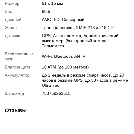
Размер
51 x 16 мм
Вес
80.5 г
Дисплей
AMOLED
,
Сенсорный
Экран
Трансфлективный MIP 218 x 218 1.2”
Датчики
GPS
,
Акселерометр
,
Барометрический
высотомер
,
Электронный компас
,
Термометр
Беспроводные
Wi-Fi
,
Bluetooth
,
ANT+
сети
Влагозащита
10 ATM (до 100 метров)
Аккумулятор
До 2 недель в режиме смарт часов, До 20
часов в режиме GPS, До 50 часов в режиме
UltraTrac
Штрихкод
753759263515
Отзывы