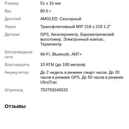
Размер
51 x 16 мм
Вес
80.5 г
Дисплей
AMOLED
,
Сенсорный
Экран
Трансфлективный MIP 218 x 218 1.2”
Датчики
GPS
,
Акселерометр
,
Барометрический
высотомер
,
Электронный компас
,
Термометр
Беспроводные
Wi-Fi
,
Bluetooth
,
ANT+
сети
Влагозащита
10 ATM (до 100 метров)
Аккумулятор
До 2 недель в режиме смарт часов, До 20
часов в режиме GPS, До 50 часов в режиме
UltraTrac
Штрихкод
753759246532
Отзывы