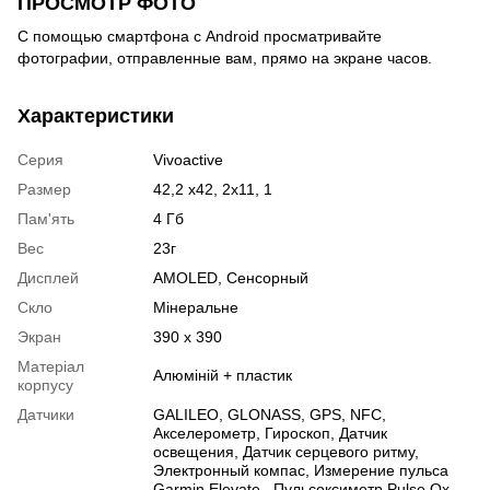
ПРОСМОТР ФОТО
С помощью смартфона с Android просматривайте
фотографии, отправленные вам, прямо на экране часов.
Характеристики
Серия
Vivoactive
Размер
42,2 х42, 2х11, 1
Пам'ять
4 Гб
Вес
23г
Дисплей
AMOLED
,
Сенсорный
Скло
Мінеральне
Экран
390 х 390
Матеріал
Алюміній + пластик
корпусу
Датчики
GALILEO
,
GLONASS
,
GPS
,
NFC
,
Акселерометр
,
Гироскоп
,
Датчик
освещения
,
Датчик серцевого ритму
,
Электронный компас
,
Измерение пульса
Garmin Elevate
,
Пульсоксиметр Pulse Ox
,