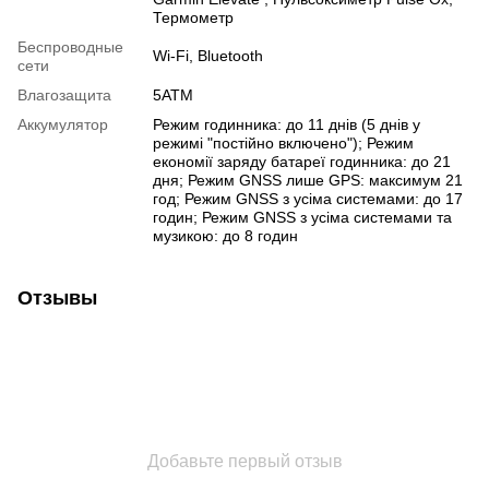
Термометр
Беспроводные
Wi-Fi
,
Bluetooth
сети
Влагозащита
5АТМ
Аккумулятор
Режим годинника: до 11 днів (5 днів у
режимі "постійно включено"); Режим
економії заряду батареї годинника: до 21
дня; Режим GNSS лише GPS: максимум 21
год; Режим GNSS з усіма системами: до 17
годин; Режим GNSS з усіма системами та
музикою: до 8 годин
Отзывы
Добавьте первый отзыв