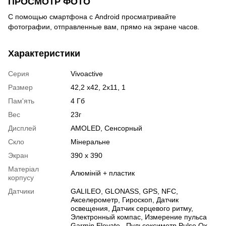
ПРОСМОТР ФОТО
С помощью смартфона с Android просматривайте
фотографии, отправленные вам, прямо на экране часов.
Характеристики
Серия
Vivoactive
Размер
42,2 х42, 2х11, 1
Пам'ять
4 Гб
Вес
23г
Дисплей
AMOLED
,
Сенсорный
Скло
Мінеральне
Экран
390 х 390
Матеріал
Алюміній + пластик
корпусу
Датчики
GALILEO
,
GLONASS
,
GPS
,
NFC
,
Акселерометр
,
Гироскоп
,
Датчик
освещения
,
Датчик серцевого ритму
,
Электронный компас
,
Измерение пульса
Garmin Elevate
,
Пульсоксиметр Pulse Ox
,