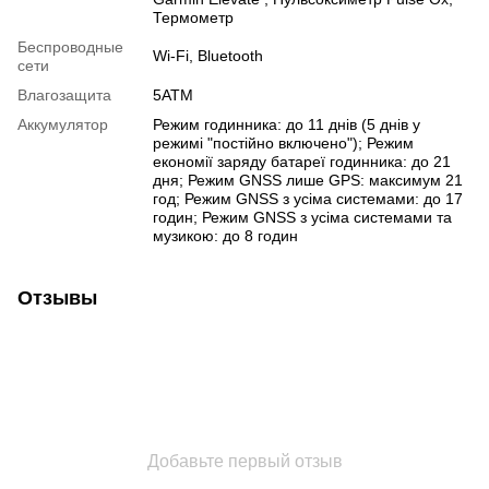
Термометр
Беспроводные
Wi-Fi
,
Bluetooth
сети
Влагозащита
5АТМ
Аккумулятор
Режим годинника: до 11 днів (5 днів у
режимі "постійно включено"); Режим
економії заряду батареї годинника: до 21
дня; Режим GNSS лише GPS: максимум 21
год; Режим GNSS з усіма системами: до 17
годин; Режим GNSS з усіма системами та
музикою: до 8 годин
Отзывы
Добавьте первый отзыв