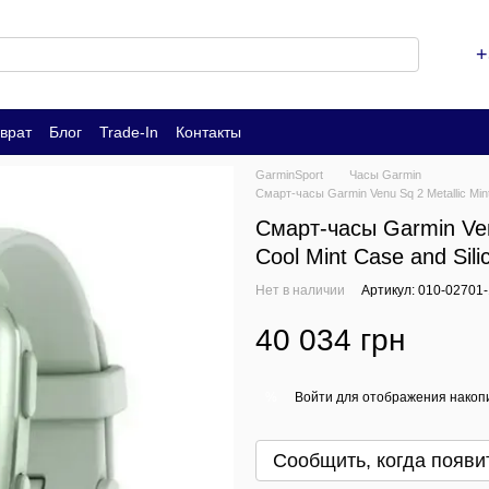
+
врат
Блог
Trade-In
Контакты
GarminSport
Часы Garmin
Смарт-часы Garmin Venu Sq 2 Metallic Mint
Смарт-часы Garmin Venu
Cool Mint Case and Sil
Нет в наличии
Артикул: 010-02701
40 034 грн
Войти
для отображения накопи
%
Сообщить, когда появи