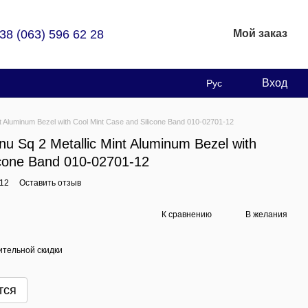
38 (063) 596 62 28
Мой заказ
Вход
Рус
 Aluminum Bezel with Cool Mint Case and Silicone Band 010-02701-12
 Sq 2 Metallic Mint Aluminum Bezel with
icone Band 010-02701-12
-12
Оставить отзыв
К сравнению
В желания
тельной скидки
тся