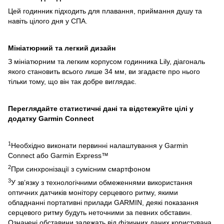
Цей годинник підходить для плавання, приймання душу та
навіть цілого дня у СПА.
Мініатюрний та легкий дизайн
З мініатюрним та легким корпусом годинника Lily, діагональ
якого становить всього лише 34 мм, ви згадаєте про нього
тільки тому, що він так добре виглядає.
Переглядайте статистичні дані та відстежуйте цілі у
додатку Garmin Connect
1
Необхідно виконати первинні налаштування у Garmin
Connect або Garmin Express™
2
При синхронізації з сумісним смартфоном
3
У зв’язку з технологічними обмеженнями використання
оптичних датчиків монітору серцевого ритму, якими
обладнанні портативні прилади GARMIN, деякі показання
серцевого ритму будуть неточними за певних обставин.
Означені обставини залежать від фізичних даних користувача,