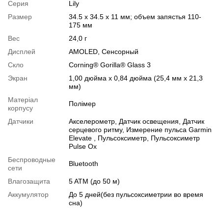
Серия
Lily
Размер
34.5 x 34.5 x 11 мм; объем запястья 110-
175 мм
Вес
24,0 г
Дисплей
AMOLED
,
Сенсорный
Скло
Corning® Gorilla® Glass 3
Экран
1,00 дюйма x 0,84 дюйма (25,4 мм x 21,3
мм)
Матеріал
Полімер
корпусу
Датчики
Акселерометр
,
Датчик освещения
,
Датчик
серцевого ритму
,
Измерение пульса Garmin
Elevate
,
Пульсоксиметр
,
Пульсоксиметр
Pulse Ox
Беспроводные
Bluetooth
сети
Влагозащита
5 ATM (до 50 м)
Аккумулятор
До 5 дней(без пульсоксиметрии во время
сна)