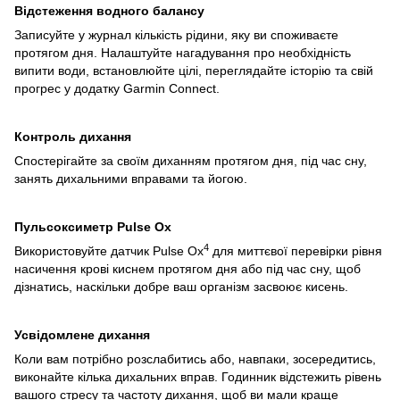
Відстеження водного балансу
Записуйте у журнал кількість рідини, яку ви споживаєте
протягом дня. Налаштуйте нагадування про необхідність
випити води, встановлюйте цілі, переглядайте історію та свій
прогрес у додатку Garmin Сonnect.
Контроль дихання
Спостерігайте за своїм диханням протягом дня, під час сну,
занять дихальними вправами та йогою.
Пульсоксиметр Pulse Ox
4
Використовуйте датчик Pulse Ox
для миттєвої перевірки рівня
насичення крові киснем протягом дня або під час сну, щоб
дізнатись, наскільки добре ваш організм засвоює кисень.
Усвідомлене дихання
Коли вам потрібно розслабитись або, навпаки, зосередитись,
виконайте кілька дихальних вправ. Годинник відстежить рівень
вашого стресу та частоту дихання, щоб ви мали краще