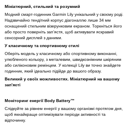
Мініатюрний, стильний та розумний
Модний смарт-годинник Garmin Lily унікальний у своєму роді.
Надзвичайно тендітний корпус діагоналлю лише 34 мм
оснащений стильним візерунковим екраном. Торкніться його
або просто поверніть зап’ястя, щоб активувати яскравий
сенсорний дисплей з даними.
У класичному та спортивному стилі
Оберіть модель у класичному або спортивному виконанні,
улюбленого кольору, з металевим, швидкознімним шкіряним
або силіконовим ремінцем. У колекції Lily ви точно знайдете
годинник, який ідеально підійде до вашого образу.
Великий у своїх можливостях. Мініатюрний на вашому
зап’ясті
Моніторинг енергії Body Battery™
Слідкуйте за рівнем енергії у вашому організмі протягом дня,
щоб якнайкраще оптимізувати періоди активності та
відпочинку.