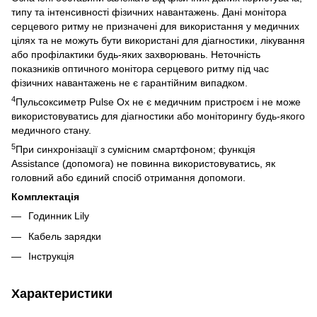
типу та інтенсивності фізичних навантажень. Дані монітора
серцевого ритму не призначені для використання у медичних
цілях та не можуть бути використані для діагностики, лікування
або профілактики будь-яких захворювань. Неточність
показників оптичного монітора серцевого ритму під час
фізичних навантажень не є гарантійним випадком.
4
Пульсоксиметр Pulse Ox не є медичним пристроєм і не може
використовуватись для діагностики або моніторингу будь-якого
медичного стану.
5
При синхронізації з сумісним смартфоном; функція
Assistance (допомога) не повинна використовуватись, як
головний або єдиний спосіб отримання допомоги.
Комплектація
Годинник Lily
Кабель зарядки
Інструкція
Характеристики