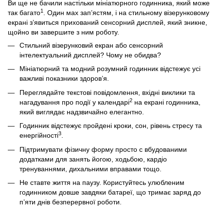
Ви ще не бачили настільки мініатюрного годинника, який може
1
так багато
. Один мах зап’ястям, і на стильному візерунковому
екрані з’явиться прихований сенсорний дисплей, який зникне,
щойно ви завершите з ним роботу.
Стильний візерунковий екран або сенсорний
інтелектуальний дисплей? Чому не обидва?
Мініатюрний та модний розумний годинник відстежує усі
важливі показники здоров’я.
Переглядайте текстові повідомлення, вхідні виклики та
2
нагадування про події у календарі
на екрані годинника,
який виглядає надзвичайно елегантно.
Годинник відстежує пройдені кроки, сон, рівень стресу та
3
енергійності
.
Підтримувати фізичну форму просто с вбудованими
додатками для занять йогою, ходьбою, кардіо
тренуваннями, дихальними вправами тощо.
Не ставте життя на паузу. Користуйтесь улюбленим
годинником довше завдяки батареї, що тримає заряд до
п’яти днів безперервної роботи.