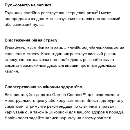
Пульсометр на зап’ясті
3
Годинник постійно реєструє ваш серцевий ритм
і може
попереджати за допомогою звукових сигналів про зависокий
або занизький пульс.
Відстеження рівня стресу
Дізнайтесь, яким був ваш день – спокійним, збалансованим чи
сповненим стресу. Коли годинник реєструє високий рівень
стресу, він нагадає вам про необхідність розслабитись та
виконати заспокійливі дихальні вправи протягом декількох
хвилин.
Спостереження за жіночим здоров’ям
Використовуйте додаток Garmin Connect™ для відстеження
менструального циклу або ходу вагітності. Вносіть до журналу
симптоми, отримуйте рекомендації по фізичним вправам,
харчуванню, а також інші корисні для вашого здоров’я поради.
Навіть переглядайте записи журналу на своєму зап’ясті.