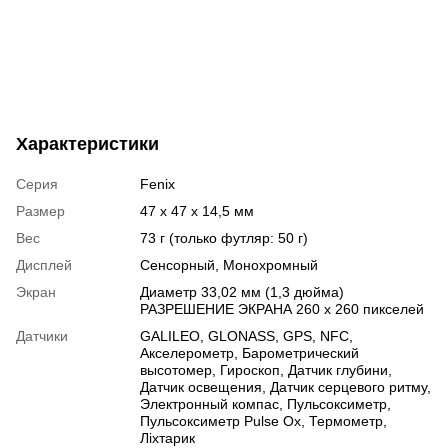
Характеристики
Серия
Fenix
Размер
47 x 47 x 14,5 мм
Вес
73 г (только футляр: 50 г)
Дисплей
Сенсорный
,
Монохромный
Экран
Диаметр 33,02 мм (1,3 дюйма)
РАЗРЕШЕНИЕ ЭКРАНА 260 х 260 пикселей
Датчики
GALILEO
,
GLONASS
,
GPS
,
NFC
,
Акселерометр
,
Барометрический
высотомер
,
Гироскоп
,
Датчик глубини
,
Датчик освещения
,
Датчик серцевого ритму
,
Электронный компас
,
Пульсоксиметр
,
Пульсоксиметр Pulse Ox
,
Термометр
,
Ліхтарик