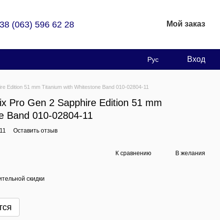
38 (063) 596 62 28
Мой заказ
Вход
Рус
e Edition 51 mm Titanium with Whitestone Band 010-02804-11
x Pro Gen 2 Sapphire Edition 51 mm
ne Band 010-02804-11
11
Оставить отзыв
К сравнению
В желания
тельной скидки
тся