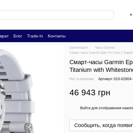
+
врат
Блог
Trade-In
Контакты
GarminSport
Часы Garmin
Смарт-часы Garmin Epix Pro Gen 2 Sapphir
Смарт-часы Garmin Epi
Titanium with Whitesto
Нет в наличии
Артикул: 010-02804-
46 943 грн
Войти
для отображения накопи
%
Сообщить, когда появи