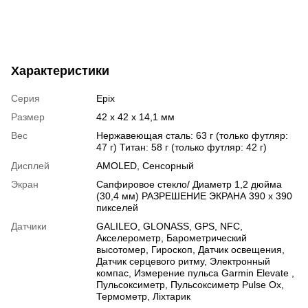
Характеристики
Серия
Epix
Размер
42 x 42 x 14,1 мм
Вес
Нержавеющая сталь: 63 г (только футляр:
47 г) Титан: 58 г (только футляр: 42 г)
Дисплей
AMOLED
,
Сенсорный
Экран
Сапфировое стекло/ Диаметр 1,2 дюйма
(30,4 мм) РАЗРЕШЕНИЕ ЭКРАНА 390 х 390
пикселей
Датчики
GALILEO
,
GLONASS
,
GPS
,
NFC
,
Акселерометр
,
Барометрический
высотомер
,
Гироскоп
,
Датчик освещения
,
Датчик серцевого ритму
,
Электронный
компас
,
Измерение пульса Garmin Elevate
,
Пульсоксиметр
,
Пульсоксиметр Pulse Ox
,
Термометр
,
Ліхтарик