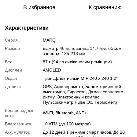
В избранное
К сравнению
Характеристики
Серия
MARQ
Размер
діаметр 46 м; товщина 14.7 мм; объем
запястья 135-213 мм
Вес
87 г (94 г з силіконовим ремінцем)
Дисплей
AMOLED
Экран
Трансфлективный MIP 240 x 240 1.2”
Датчики
GPS
,
Акселерометр
,
Барометрический
высотомер
,
Гироскоп
,
Датчик серцевого
ритму
,
Электронный компас
,
Пульсоксиметр Pulse Ox
,
Термометр
Беспроводные
Wi-Fi
,
Bluetooth
,
ANT+
сети
Влагозащита
10 ATM (до 100 метров)
Аккумулятор
До 12 дней в режиме смарт часов, До 28