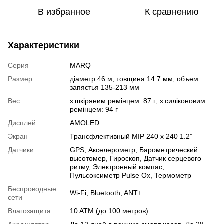
В избранное
К сравнению
Характеристики
Серия
MARQ
Размер
діаметр 46 м; товщина 14.7 мм; объем
запястья 135-213 мм
Вес
з шкіряним ремінцем: 87 г; з силіконовим
ремінцем: 94 г
Дисплей
AMOLED
Экран
Трансфлективный MIP 240 x 240 1.2”
Датчики
GPS
,
Акселерометр
,
Барометрический
высотомер
,
Гироскоп
,
Датчик серцевого
ритму
,
Электронный компас
,
Пульсоксиметр Pulse Ox
,
Термометр
Беспроводные
Wi-Fi
,
Bluetooth
,
ANT+
сети
Влагозащита
10 ATM (до 100 метров)